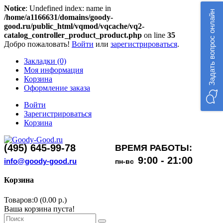
Notice
: Undefined index: name in
Задать вопрос онлайн
/home/a1166631/domains/goody-
good.ru/public_html/vqmod/vqcache/vq2-
catalog_controller_product_product.php
on line
35
Добро пожаловать!
Войти
или
зарегистрироваться
.
Закладки (0)
Моя информация
Корзина
Оформление заказа
Войти
Зарегистрироваться
Корзина
(495) 645-99-78
ВРЕМЯ РАБОТЫ:
9:00 - 21:00
info@goody-good.ru
пн-вс
Корзина
Товаров:0 (0.00 р.)
Ваша корзина пуста!