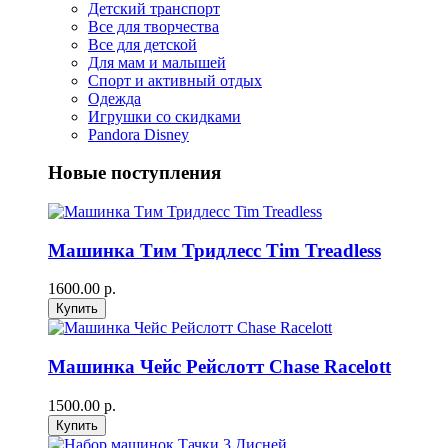
Детский транспорт
Все для творчества
Все для детской
Для мам и малышей
Спорт и активный отдых
Одежда
Игрушки со скидками
Pandora Disney
Новые поступления
Машинка Тим Тридлесс Tim Treadless
1600.00 р.
Машинка Чейс Рейслотт Chase Racelott
1500.00 р.