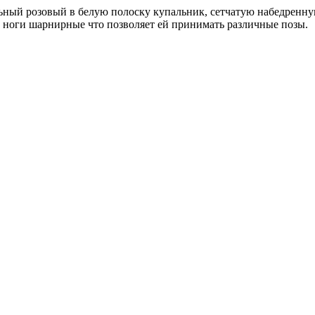
льный розовый в белую полоску купальник, сетчатую набедренну
и и ноги шарнирные что позволяет ей принимать различные позы.