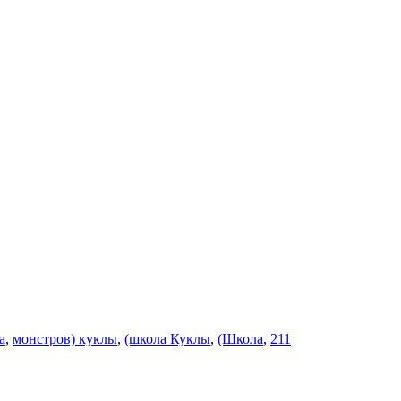
а
,
монстров) куклы
,
(школа Куклы
,
(Школа
,
211