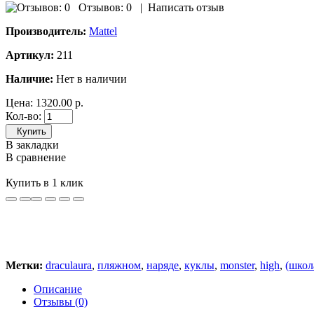
Отзывов: 0
|
Написать отзыв
Производитель:
Mattel
Артикул:
211
Наличие:
Нет в наличии
Цена:
1320.00 р.
Кол-во:
Купить
В закладки
В сравнение
Купить в 1 клик
Метки:
draculaura
,
пляжном
,
наряде
,
куклы
,
monster
,
high
,
(школ
Описание
Отзывы (0)