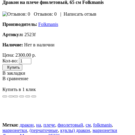
Дракон на плече фиолетовый, 65 см Folkmanis
Отзывов: 0
|
Написать отзыв
Производитель:
Folkmanis
Артикул:
2523f
Наличие:
Нет в наличии
Цена:
2300.00 р.
Кол-во:
Купить
В закладки
В сравнение
Купить в 1 клик
Метки:
дракон
,
на
,
плече
,
фиолетовый
,
см
,
folkmanis
,
марионетки
,
(перчаточные
,
куклы) дракон
,
марионетки