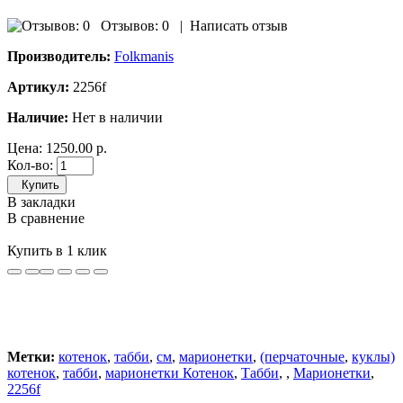
Отзывов: 0
|
Написать отзыв
Производитель:
Folkmanis
Артикул:
2256f
Наличие:
Нет в наличии
Цена:
1250.00 р.
Кол-во:
Купить
В закладки
В сравнение
Купить в 1 клик
Метки:
котенок
,
табби
,
см
,
марионетки
,
(перчаточные
,
куклы)
котенок
,
табби
,
марионетки Котенок
,
Табби
,
,
Марионетки
,
2256f