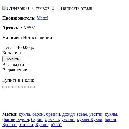
Отзывов: 0
|
Написать отзыв
Производитель:
Mattel
Артикул:
N5551
Наличие:
Нет в наличии
Цена:
1400.00 р.
Кол-во:
Купить
В закладки
В сравнение
Купить в 1 клик
Метки:
кукла
,
барби
,
брызги
,
дождя
,
scene
,
уэстли
,
куклы
,
(barbie) кукла
,
барби
,
брызги
,
уэстли
,
куклы Кукла
,
Барби
,
Брызги
,
Уэстли
,
Куклы
,
n5551