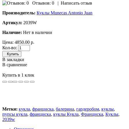
Отзывов: 0
|
Написать отзыв
Производитель:
Куклы Munecas Antonio Juan
Артикул:
2039W
Наличие:
Нет в наличии
Цена:
4850.00 р.
Кол-во:
Купить
В закладки
В сравнение
Купить в 1 клик
Метки:
кукла
,
франциска
,
балерина
,
гардеробом
,
куклы
,
пупсы кукла
,
франциска
,
куклы Кукла
,
Франциска
,
Куклы
,
2039w