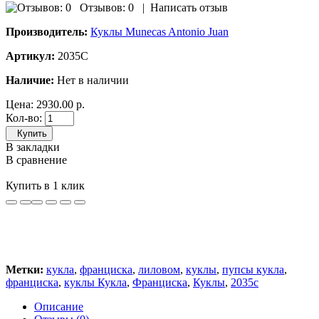
Отзывов: 0
|
Написать отзыв
Производитель:
Куклы Munecas Antonio Juan
Артикул:
2035C
Наличие:
Нет в наличии
Цена:
2930.00 р.
Кол-во:
Купить
В закладки
В сравнение
Купить в 1 клик
Метки:
кукла
,
франциска
,
лиловом
,
куклы
,
пупсы кукла
,
франциска
,
куклы Кукла
,
Франциска
,
Куклы
,
2035c
Описание