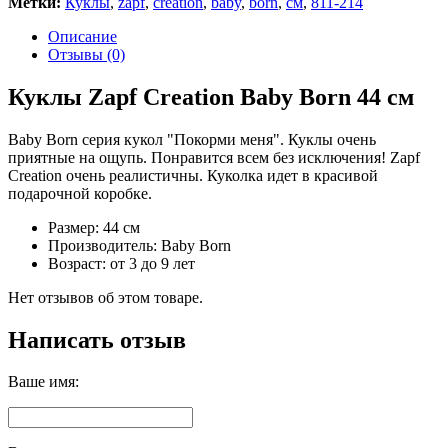
Метки:
Куклы
,
zapf
,
creation
,
baby
,
born
,
см
,
811-214
Описание
Отзывы (0)
Куклы Zapf Creation Baby Born 44 см
Baby Born серия кукол "Покорми меня". Куклы очень
приятные на ощупь. Понравится всем без исключения! Zapf
Creation очень реалистичны. Куколка идет в красивой
подарочной коробке.
Размер: 44 см
Производитель: Baby Born
Возраст: от 3 до 9 лет
Нет отзывов об этом товаре.
Написать отзыв
Ваше имя: