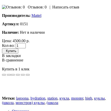
Отзывов: 0
|
Написать отзыв
Производитель:
Mattel
Артикул:
0151
Наличие:
Нет в наличии
Цена:
4500.00 р.
Кол-во:
Купить
В закладки
В сравнение
Купить в 1 клик
Метки:
lagoona
,
hydration
,
station
,
кукла
,
monster
,
high
,
куклы
,
(школа
,
монстров) куклы
,
(школа