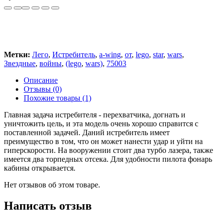
Метки:
Лего
,
Истребитель
,
a-wing
,
от
,
lego
,
star
,
wars
,
Звездные
,
войны
,
(lego
,
wars)
,
75003
Описание
Отзывы (0)
Похожие товары (1)
Главная задача истребителя - перехватчика, догнать и
уничтожить цель, и эта модель очень хорошо справится с
поставленной задачей. Даний истребитель имеет
преимущество в том, что он может нанести удар и уйти на
гиперскорости. На вооружении стоит два турбо лазера, также
имеется два торпедных отсека. Для удобности пилота фонарь
кабины открывается.
Нет отзывов об этом товаре.
Написать отзыв