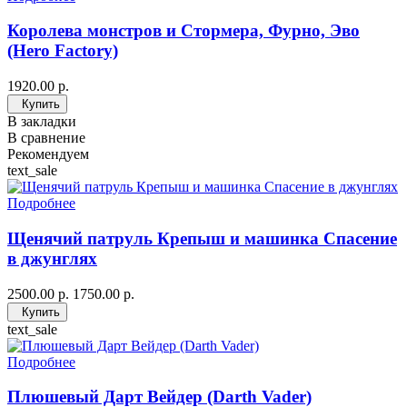
Королева монстров и Стормера, Фурно, Эво
(Hero Factory)
1920.00 р.
Купить
В закладки
В сравнение
Рекомендуем
text_sale
Подробнее
Щенячий патруль Крепыш и машинка Спасение
в джунглях
2500.00 р.
1750.00 р.
Купить
text_sale
Подробнее
Плюшевый Дарт Вейдер (Darth Vader)