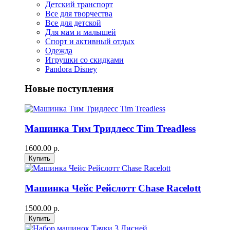
Детский транспорт
Все для творчества
Все для детской
Для мам и малышей
Спорт и активный отдых
Одежда
Игрушки со скидками
Pandora Disney
Новые поступления
Машинка Тим Тридлесс Tim Treadless
1600.00 р.
Машинка Чейс Рейслотт Chase Racelott
1500.00 р.