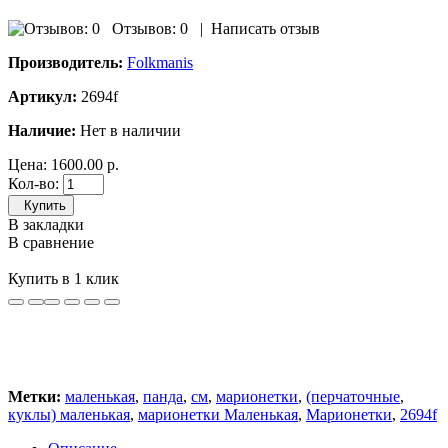
Отзывов: 0
|
Написать отзыв
Производитель:
Folkmanis
Артикул:
2694f
Наличие:
Нет в наличии
Цена:
1600.00 р.
Кол-во:
Купить
В закладки
В сравнение
Купить в 1 клик
Метки:
маленькая
,
панда
,
см
,
марионетки
,
(перчаточные
,
куклы) маленькая
,
марионетки Маленькая
,
Марионетки
,
2694f