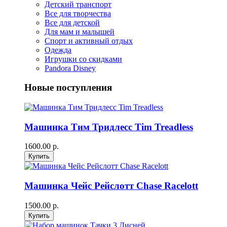
Детский транспорт
Все для творчества
Все для детской
Для мам и малышей
Спорт и активный отдых
Одежда
Игрушки со скидками
Pandora Disney
Новые поступления
Машинка Тим Тридлесс Tim Treadless
1600.00 р.
Машинка Чейс Рейслотт Chase Racelott
1500.00 р.