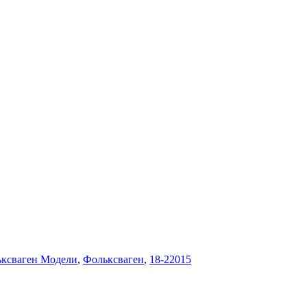
ьксваген Модели
,
Фольксваген
,
18-22015