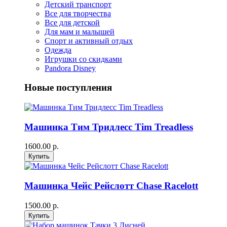
Детский транспорт
Все для творчества
Все для детской
Для мам и малышей
Спорт и активный отдых
Одежда
Игрушки со скидками
Pandora Disney
Новые поступления
Машинка Тим Тридлесс Tim Treadless
1600.00 р.
Машинка Чейс Рейслотт Chase Racelott
1500.00 р.