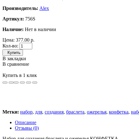
Производитель:
Alex
Артикул:
756S
Наличие:
Нет в наличии
Цена:
377.00 р.
Кол-во:
Купить
В закладки
В сравнение
Купить в 1 клик
Метки:
набор
,
для
,
создания
,
браслета
,
ожерелья
,
конфетка
,
наб
Описание
Отзывы (0)
Набор для создания браслета и ожерелья КОНФЕТКА