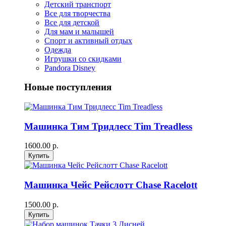
Детский транспорт
Все для творчества
Все для детской
Для мам и малышей
Спорт и активный отдых
Одежда
Игрушки со скидками
Pandora Disney
Новые поступления
Машинка Тим Тридлесс Tim Treadless
1600.00 р.
Машинка Чейс Рейслотт Chase Racelott
1500.00 р.