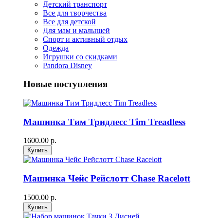
Детский транспорт
Все для творчества
Все для детской
Для мам и малышей
Спорт и активный отдых
Одежда
Игрушки со скидками
Pandora Disney
Новые поступления
Машинка Тим Тридлесс Tim Treadless
1600.00 р.
Машинка Чейс Рейслотт Chase Racelott
1500.00 р.