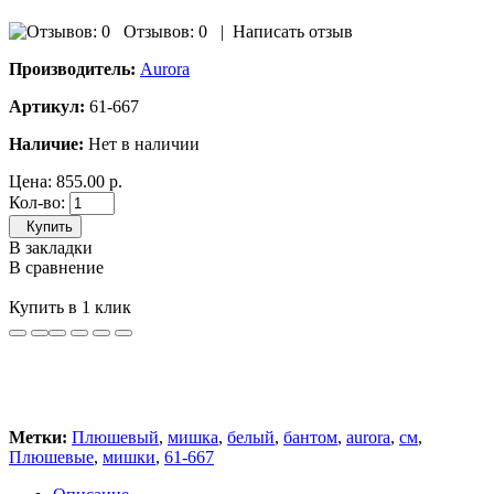
Отзывов: 0
|
Написать отзыв
Производитель:
Aurora
Артикул:
61-667
Наличие:
Нет в наличии
Цена:
855.00 р.
Кол-во:
Купить
В закладки
В сравнение
Купить в 1 клик
Метки:
Плюшевый
,
мишка
,
белый
,
бантом
,
aurora
,
см
,
Плюшевые
,
мишки
,
61-667