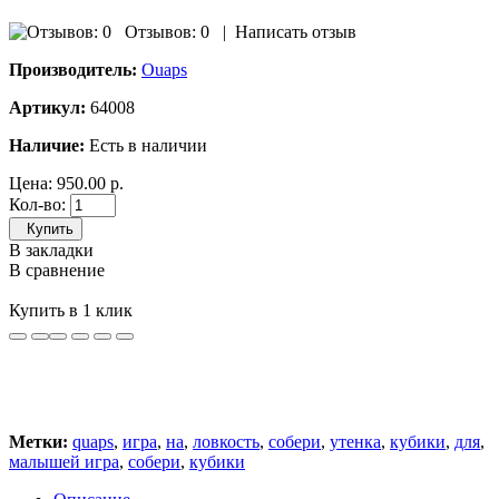
Отзывов: 0
|
Написать отзыв
Производитель:
Ouaps
Артикул:
64008
Наличие:
Есть в наличии
Цена:
950.00 р.
Кол-во:
Купить
В закладки
В сравнение
Купить в 1 клик
Метки:
quaps
,
игра
,
на
,
ловкость
,
собери
,
утенка
,
кубики
,
для
,
малышей игра
,
собери
,
кубики