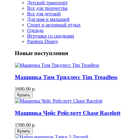
Детский транспорт
Все для творчества
Все для детской
Для мам и малышей
Спорт и активный отдых
Одежда
Игрушки со скидками
Pandora Disney
Новые поступления
Машинка Тим Тридлесс Tim Treadless
1600.00 р.
Машинка Чейс Рейслотт Chase Racelott
1500.00 р.