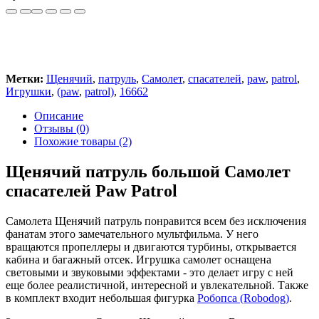
Метки:
Щенячий
,
патруль
,
Самолет
,
спасателей
,
paw
,
patrol
,
Игрушки
,
(paw
,
patrol)
,
16662
Описание
Отзывы (0)
Похожие товары (2)
Щенячий патруль большой Самолет
спасателей Paw Patrol
Самолета Щенячий патруль понравится всем без исключения
фанатам этого замечательного мультфильма. У него
вращаются пропеллеры и двигаются турбины, открывается
кабина и багажный отсек. Игрушка самолет оснащена
световыми и звуковыми эффектами - это делает игру с ней
еще более реалистичной, интересной и увлекательной. Также
в комплект входит небольшая фигурка
Робопса (Robodog)
.