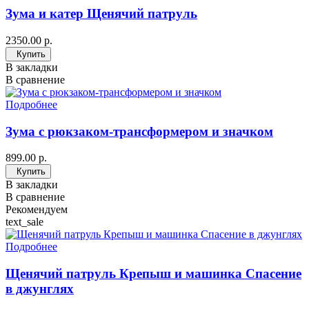
Зума и катер Щенячий патруль
2350.00 р.
Купить
В закладки
В сравнение
Подробнее
Зума с рюкзаком-трансформером и значком
899.00 р.
Купить
В закладки
В сравнение
Рекомендуем
text_sale
Подробнее
Щенячий патруль Крепыш и машинка Спасение
в джунглях