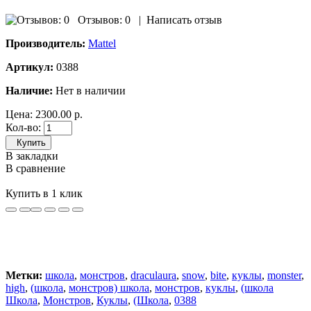
Отзывов: 0
|
Написать отзыв
Производитель:
Mattel
Артикул:
0388
Наличие:
Нет в наличии
Цена:
2300.00 р.
Кол-во:
Купить
В закладки
В сравнение
Купить в 1 клик
Метки:
школа
,
монстров
,
draculaura
,
snow
,
bite
,
куклы
,
monster
,
high
,
(школа
,
монстров) школа
,
монстров
,
куклы
,
(школа
Школа
,
Монстров
,
Куклы
,
(Школа
,
0388