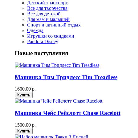
Детский транспорт
Все для творчества
Все для детской
Для мам и малышей
Спорт и активный отдых
Одежда
Игрушки со скидками
Pandora Disney
Новые поступления
Машинка Тим Тридлесс Tim Treadless
1600.00 р.
Машинка Чейс Рейслотт Chase Racelott
1500.00 р.