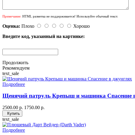
Примечание:
HTML разметка не поддерживается! Используйте обычный текст.
Оценка:
Плохо
Хорошо
Введите код, указанный на картинке:
Продолжить
Рекомендуем
text_sale
Подробнее
Щенячий патруль Крепыш и машинка Спасение 
2500.00 р.
1750.00 р.
Купить
text_sale
Подробнее