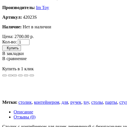
Производитель:
Im Toy
Артикул:
42023S
Наличие:
Нет в наличии
Цена:
2700.00 р.
Кол-во:
Купить
В закладки
В сравнение
Купить в 1 клик
Метки:
столик
,
контейнером
,
для
,
ручек
,
toy
,
столы
,
парты
,
сту
Описание
Отзывы (0)
Столик с контейнером для ручек деревянный с безопасными з