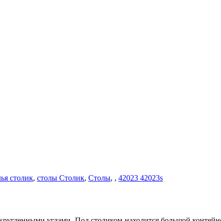
лья столик
,
столы Столик
,
Столы
,
,
42023 42023s
акругленными углами. Под столиком находится большой контейне