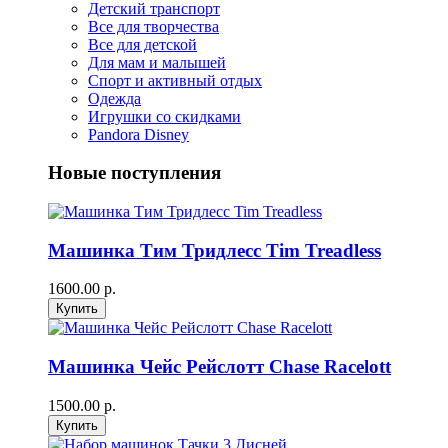
Детский транспорт
Все для творчества
Все для детской
Для мам и малышей
Спорт и активный отдых
Одежда
Игрушки со скидками
Pandora Disney
Новые поступления
Машинка Тим Тридлесс Tim Treadless
1600.00 р.
Машинка Чейс Рейслотт Chase Racelott
1500.00 р.