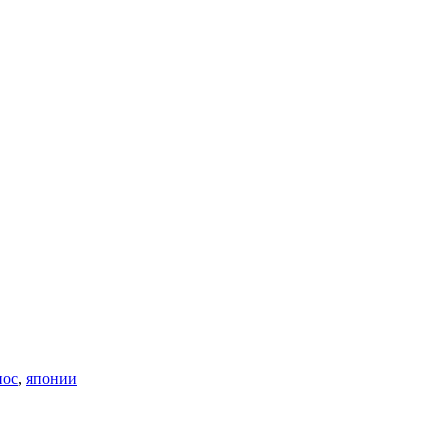
нос
,
японии