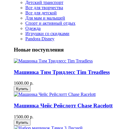
Детский транспорт
Все для творчества
Все для детской
Для мам и малышей
Спорт и активный отдых
Одежда
Игрушки со скидками
Pandora Disney
Новые поступления
Машинка Тим Тридлесс Tim Treadless
1600.00 р.
Машинка Чейс Рейслотт Chase Racelott
1500.00 р.