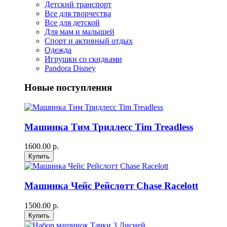
Детский транспорт
Все для творчества
Все для детской
Для мам и малышей
Спорт и активный отдых
Одежда
Игрушки со скидками
Pandora Disney
Новые поступления
Машинка Тим Тридлесс Tim Treadless
1600.00 р.
Машинка Чейс Рейслотт Chase Racelott
1500.00 р.