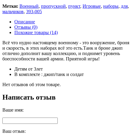
Метки:
Военный
,
пропускной
,
пункт
,
Игровые
,
наборы
,
для
,
мальчиков
,
393-005
Описание
Отзывы (0)
Похожие товары (14)
Всё что нудно настоящему военному - это вооружение, броня
и скорость, в этих наборах всё это есть.Танк и броне джип
отлично дополнит вашу коллекцию, и поднимет уровень
боеспособности вашей армии. Приятной игры!
Детям от 3лет
В комплекте : джип/танк и солдат
Нет отзывов об этом товаре.
Написать отзыв
Ваше имя:
Ваш отзыв: