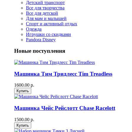
Детский транспорт
Все для творчества
Все для детской
Для мам и малышей
Спорт и активный отдых
Одежда
Игрушки со скидками
Pandora Disney
Новые поступления
Машинка Тим Тридлесс Tim Treadless
1600.00 р.
Машинка Чейс Рейслотт Chase Racelott
1500.00 р.