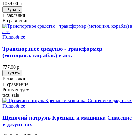
1039.00 р.
Купить
В закладки
В сравнение
Подробнее
Транспортное средство - трансформер
(мотоцикл, корабль) в асс.
777.00 р.
Купить
В закладки
В сравнение
Рекомендуем
text_sale
Подробнее
Щенячий патруль Крепыш и машинка Спасение
в джунглях