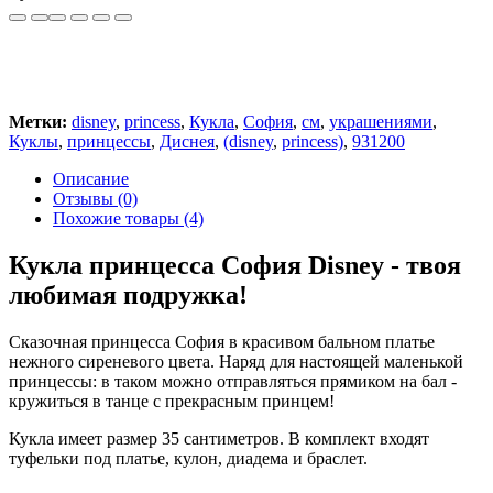
Метки:
disney
,
princess
,
Кукла
,
София
,
см
,
украшениями
,
Куклы
,
принцессы
,
Диснея
,
(disney
,
princess)
,
931200
Описание
Отзывы (0)
Похожие товары (4)
Кукла принцесса София Disney - твоя
любимая подружка!
Сказочная принцесса София в красивом бальном платье
нежного сиреневого цвета. Наряд для настоящей маленькой
принцессы: в таком можно отправляться прямиком на бал -
кружиться в танце с прекрасным принцем!
Кукла имеет размер 35 сантиметров. В комплект входят
туфельки под платье, кулон, диадема и браслет.