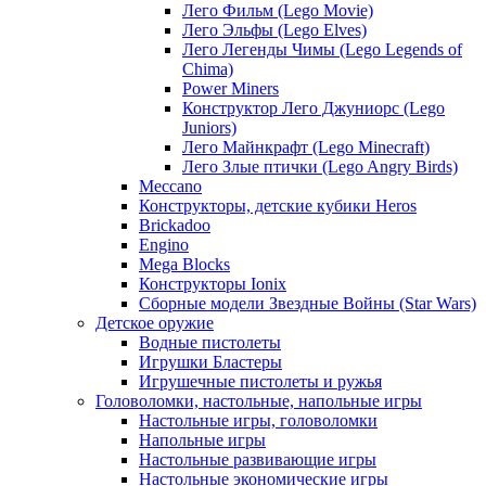
Лего Фильм (Lego Movie)
Лего Эльфы (Lego Elves)
Лего Легенды Чимы (Lego Legends of
Chima)
Power Miners
Конструктор Лего Джуниорс (Lego
Juniors)
Лего Майнкрафт (Lego Minecraft)
Лего Злые птички (Lego Angry Birds)
Meccano
Конструкторы, детские кубики Heros
Brickadoo
Engino
Mega Blocks
Конструкторы Ionix
Сборные модели Звездные Войны (Star Wars)
Детское оружие
Водные пистолеты
Игрушки Бластеры
Игрушечные пистолеты и ружья
Головоломки, настольные, напольные игры
Настольные игры, головоломки
Напольные игры
Настольные развивающие игры
Настольные экономические игры