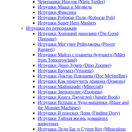
Черепашки Ниндзя (Ninja Turtles)
Игрушки Маша и Медведь
Игрушки Фиксики
Игрушки Робокар Поли (Robocar Poli)
Игрушки Super Hero Mashers
Игрушки по персонажам
Игрушки Хороший динозавр (The Good
Dinosaur)
Игрушки Могучие Рейнджеры (Power
Rangers)
Игрушки Майлз с планеты будущего (Miles
from Tomorrowland)
Игрушки Дино Зумер (Dino Zoomer)
Игрушки Врумиз (Vroomiz)
Игрушки Доктор Плюшева (Doc McStuffins)
Игрушки Как приручить дракона (Dragons)
Игрушки Майнкрафт (Minecraft)
Игрушки Зверополис (Zootopia)
Игрушки Книга Джунглей (Jungle Book)
Игрушки Вспыш и Чудо-машинки (Blaze and
the Monster Machines)
Игрушки В поисках Дори (Finding Dory)
Игрушки Тайная жизнь домашних
животных
Игрушки Леди Баг и Супер Кот (Miraculous