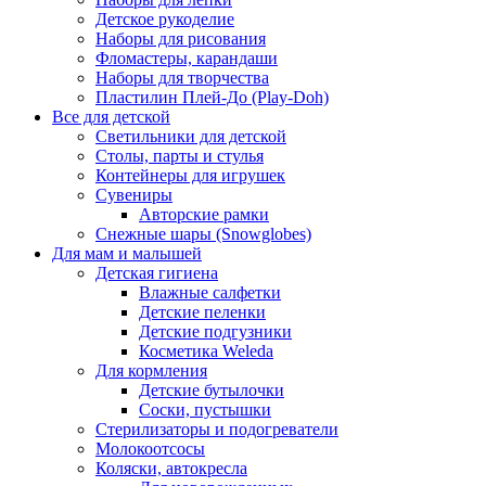
Детское рукоделие
Наборы для рисования
Фломастеры, карандаши
Наборы для творчества
Пластилин Плей-До (Play-Doh)
Все для детской
Светильники для детской
Столы, парты и стулья
Контейнеры для игрушек
Сувениры
Авторские рамки
Снежные шары (Snowglobes)
Для мам и малышей
Детская гигиена
Влажные салфетки
Детские пеленки
Детские подгузники
Косметика Weleda
Для кормления
Детские бутылочки
Соски, пустышки
Стерилизаторы и подогреватели
Молокоотсосы
Коляски, автокресла