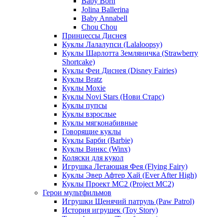
Baby Born
Jolina Ballerina
Baby Annabell
Chou Chou
Принцессы Диснея
Куклы Лалалупси (Lalaloopsy)
Куклы Шарлотта Земляничка (Strawberry
Shortcake)
Куклы Феи Диснея (Disney Fairies)
Куклы Bratz
Куклы Moxie
Куклы Novi Stars (Нови Старс)
Куклы пупсы
Куклы взрослые
Куклы мягконабивные
Говорящие куклы
Куклы Барби (Barbie)
Куклы Винкс (Winx)
Коляски для кукол
Игрушка Летающая Фея (Flying Fairy)
Куклы Эвер Афтер Хай (Ever After High)
Куклы Проект МС2 (Project MC2)
Герои мультфильмов
Игрушки Щенячий патруль (Paw Patrol)
История игрушек (Toy Story)