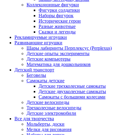
Коллекционные фигурки
Фигурки солдатики
Наборы фигурок
Исторические герои
Разные животные
Сказки и легенды
Рекламируемые игрушки
Развивающие игрушки
Шары лабиринты Перплексус (Perplexus)
Детские опыты эксперименты
Детские компьютеры
Математика для дошкольников
Детский транспорт
Беговелы
Самокаты детские
Детские трехколесные самокаты
Детские двухколесные самокаты
Самокаты с большими колесами
Детские велосипеды
Трехколесные велосипеды
Детские электромобили
Все для творчества
Мольберты, доски
Мелки для рисования
Наборы для лепки