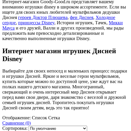
Интернет-магазин Goody-Good.ru представляет вашему
вниманию игрушки disney в широком ассортименте. Если вы
ищете для своих юных любителей мультфильмов дедушки
Диснея
героев Доктор Плюшева
,
феи Диснея
,
Холодное
сердце
,
принцессы Disney
, Истории игрушек, Тачек,
Микки
Мауса
и его друзей, Валли и других произведений, мы рады
предложить вам превосходно детализированные и
качественно выполненные игрушки Disney.
Интернет магазин игрушек Дисней
Disney
Выбирайте для своих непосед и маленьких принцесс подарки
и игрушки Дисней. Яркие и веселые герои мультфильмов,
купить которые можно по доступной цене, уже ждут вас на
полках нашего детского магазина. Многогранный,
сверкающий и очень интересный мир Диснея открывает
перед вами свои двери, даря знакомство с веселой и дружной
семьей игрушек дисней. Торопитесь покупать игрушки
Дисней своим детям, ведь это так приятно!
Отображение:
Список
Сетка
Сравнение (0)
Сортировка: