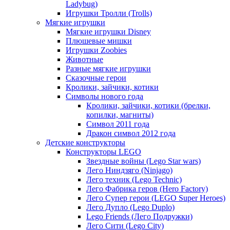
Ladybug)
Игрушки Тролли (Trolls)
Мягкие игрушки
Мягкие игрушки Disney
Плюшевые мишки
Игрушки Zoobies
Животные
Разные мягкие игрушки
Сказочные герои
Кролики, зайчики, котики
Символы нового года
Кролики, зайчики, котики (брелки,
копилки, магниты)
Cимвол 2011 года
Дракон символ 2012 года
Детские конструкторы
Конструкторы LEGO
Звездные войны (Lego Star wars)
Лего Ниндзяго (Ninjago)
Лего техник (Lego Technic)
Лего Фабрика геров (Hero Factory)
Лего Супер герои (LEGO Super Heroes)
Лего Дупло (Lego Duplo)
Lego Friends (Лего Подружки)
Лего Сити (Lego City)