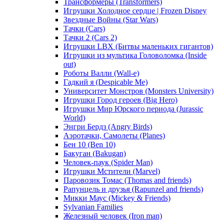
Трансформеры (Transformers)
Игрушки Холодное сердце | Frozen Disney
Звездные Войны (Star Wars)
Тачки (Cars)
Тачки 2 (Cars 2)
Игрушки LBX (Битвы маленьких гигантов)
Игрушки из мультика Головоломка (Inside
out)
Роботы Валли (Wall-e)
Гадкий я (Despicable Me)
Университет Монстров (Monsters University)
Игрушки Город героев (Big Hero)
Игрушки Мир Юрского периода (Jurassic
World)
Энгри Бердз (Angry Birds)
Аэротачки, Самолеты (Planes)
Бен 10 (Ben 10)
Бакуган (Bakugan)
Человек-паук (Spider Man)
Игрушки Мстители (Marvel)
Паровозик Томас (Thomas and friends)
Рапунцель и друзья (Rapunzel and friends)
Микки Маус (Mickey & Friends)
Sylvanian Families
Железный человек (Iron man)