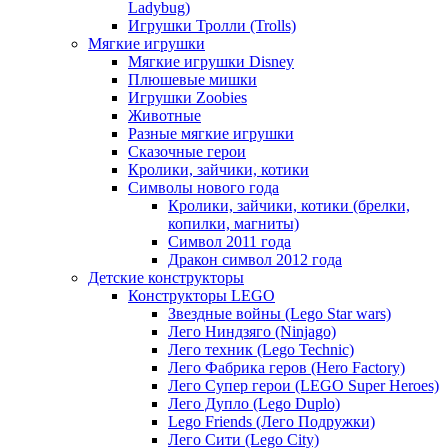
Ladybug)
Игрушки Тролли (Trolls)
Мягкие игрушки
Мягкие игрушки Disney
Плюшевые мишки
Игрушки Zoobies
Животные
Разные мягкие игрушки
Сказочные герои
Кролики, зайчики, котики
Символы нового года
Кролики, зайчики, котики (брелки,
копилки, магниты)
Cимвол 2011 года
Дракон символ 2012 года
Детские конструкторы
Конструкторы LEGO
Звездные войны (Lego Star wars)
Лего Ниндзяго (Ninjago)
Лего техник (Lego Technic)
Лего Фабрика геров (Hero Factory)
Лего Супер герои (LEGO Super Heroes)
Лего Дупло (Lego Duplo)
Lego Friends (Лего Подружки)
Лего Сити (Lego City)