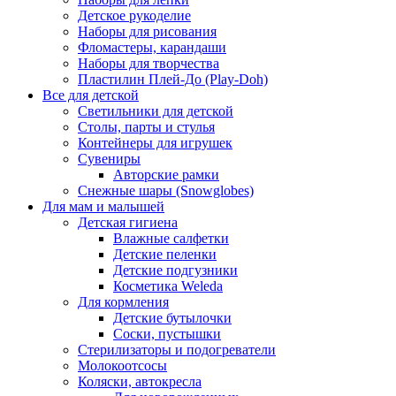
Детское рукоделие
Наборы для рисования
Фломастеры, карандаши
Наборы для творчества
Пластилин Плей-До (Play-Doh)
Все для детской
Светильники для детской
Столы, парты и стулья
Контейнеры для игрушек
Сувениры
Авторские рамки
Снежные шары (Snowglobes)
Для мам и малышей
Детская гигиена
Влажные салфетки
Детские пеленки
Детские подгузники
Косметика Weleda
Для кормления
Детские бутылочки
Соски, пустышки
Стерилизаторы и подогреватели
Молокоотсосы
Коляски, автокресла