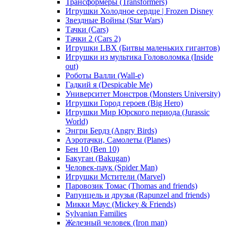
Трансформеры (Transformers)
Игрушки Холодное сердце | Frozen Disney
Звездные Войны (Star Wars)
Тачки (Cars)
Тачки 2 (Cars 2)
Игрушки LBX (Битвы маленьких гигантов)
Игрушки из мультика Головоломка (Inside
out)
Роботы Валли (Wall-e)
Гадкий я (Despicable Me)
Университет Монстров (Monsters University)
Игрушки Город героев (Big Hero)
Игрушки Мир Юрского периода (Jurassic
World)
Энгри Бердз (Angry Birds)
Аэротачки, Самолеты (Planes)
Бен 10 (Ben 10)
Бакуган (Bakugan)
Человек-паук (Spider Man)
Игрушки Мстители (Marvel)
Паровозик Томас (Thomas and friends)
Рапунцель и друзья (Rapunzel and friends)
Микки Маус (Mickey & Friends)
Sylvanian Families
Железный человек (Iron man)