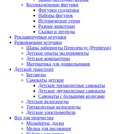
Коллекционные фигурки
Фигурки солдатики
Наборы фигурок
Исторические герои
Разные животные
Сказки и легенды
Рекламируемые игрушки
Развивающие игрушки
Шары лабиринты Перплексус (Perplexus)
Детские опыты эксперименты
Детские компьютеры
Математика для дошкольников
Детский транспорт
Беговелы
Самокаты детские
Детские трехколесные самокаты
Детские двухколесные самокаты
Самокаты с большими колесами
Детские велосипеды
Трехколесные велосипеды
Детские электромобили
Все для творчества
Мольберты, доски
Мелки для рисования
Наборы для лепки