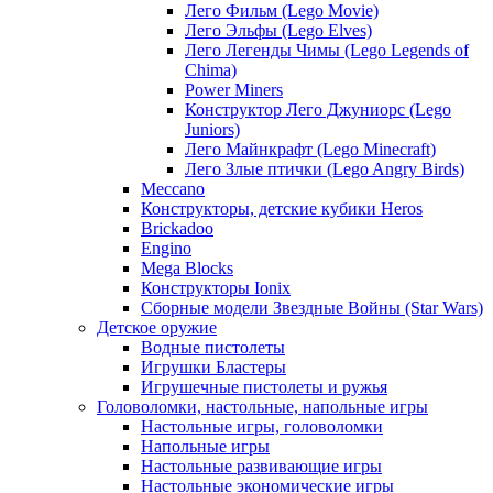
Лего Фильм (Lego Movie)
Лего Эльфы (Lego Elves)
Лего Легенды Чимы (Lego Legends of
Chima)
Power Miners
Конструктор Лего Джуниорс (Lego
Juniors)
Лего Майнкрафт (Lego Minecraft)
Лего Злые птички (Lego Angry Birds)
Meccano
Конструкторы, детские кубики Heros
Brickadoo
Engino
Mega Blocks
Конструкторы Ionix
Сборные модели Звездные Войны (Star Wars)
Детское оружие
Водные пистолеты
Игрушки Бластеры
Игрушечные пистолеты и ружья
Головоломки, настольные, напольные игры
Настольные игры, головоломки
Напольные игры
Настольные развивающие игры
Настольные экономические игры