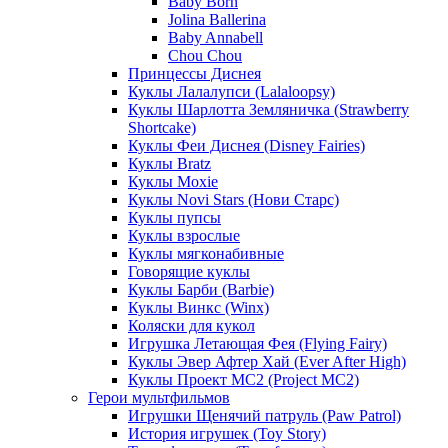
Baby Born
Jolina Ballerina
Baby Annabell
Chou Chou
Принцессы Диснея
Куклы Лалалупси (Lalaloopsy)
Куклы Шарлотта Земляничка (Strawberry
Shortcake)
Куклы Феи Диснея (Disney Fairies)
Куклы Bratz
Куклы Moxie
Куклы Novi Stars (Нови Старс)
Куклы пупсы
Куклы взрослые
Куклы мягконабивные
Говорящие куклы
Куклы Барби (Barbie)
Куклы Винкс (Winx)
Коляски для кукол
Игрушка Летающая Фея (Flying Fairy)
Куклы Эвер Афтер Хай (Ever After High)
Куклы Проект МС2 (Project MC2)
Герои мультфильмов
Игрушки Щенячий патруль (Paw Patrol)
История игрушек (Toy Story)