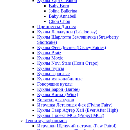
Куклы Zapf Creation
Baby Born
Jolina Ballerina
Baby Annabell
Chou Chou
Принцессы Диснея
Куклы Лалалупси (Lalaloopsy)
Куклы Шарлотта Земляничка (Strawberry
Shortcake)
Куклы Феи Диснея (Disney Fairies)
Куклы Bratz
Куклы Moxie
Куклы Novi Stars (Нови Старс)
Куклы пупсы
Куклы взрослые
Куклы мягконабивные
Говорящие куклы
Куклы Барби (Barbie)
Куклы Винкс (Winx)
Коляски для кукол
Игрушка Летающая Фея (Flying Fairy)
Куклы Эвер Афтер Хай (Ever After High)
Куклы Проект МС2 (Project MC2)
Герои мультфильмов
Игрушки Щенячий патруль (Paw Patrol)