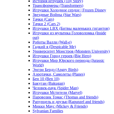
История игрушек (Toy Story)
Трансформеры (Transformers)
Игрушки Холодное сердце | Frozen Disney
Звездные Войны (Star Wars)
Тачки (Cars)
Тачки 2 (Cars 2)
Игрушки LBX (Битвы маленьких гигантов)
Игрушки из мультика Головоломка (Inside
out)
Роботы Валли (Wall-e)
Гадкий я (Despicable Me)
Университет Монстров (Monsters University)
Игрушки Город героев (Big Hero)
Игрушки Мир Юрского периода (Jurassic
World)
Энгри Бердз (Angry Birds)
Аэротачки, Самолеты (Planes)
Бен 10 (Ben 10)
Бакуган (Bakugan)
Человек-паук (Spider Man)
Игрушки Мстители (Marvel)
Паровозик Томас (Thomas and friends)
Рапунцель и друзья (Rapunzel and friends)
Микки Маус (Mickey & Friends)
Sylvanian Families