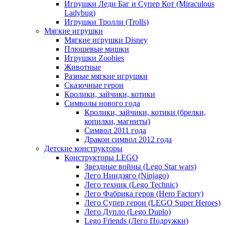
Игрушки Леди Баг и Супер Кот (Miraculous
Ladybug)
Игрушки Тролли (Trolls)
Мягкие игрушки
Мягкие игрушки Disney
Плюшевые мишки
Игрушки Zoobies
Животные
Разные мягкие игрушки
Сказочные герои
Кролики, зайчики, котики
Символы нового года
Кролики, зайчики, котики (брелки,
копилки, магниты)
Cимвол 2011 года
Дракон символ 2012 года
Детские конструкторы
Конструкторы LEGO
Звездные войны (Lego Star wars)
Лего Ниндзяго (Ninjago)
Лего техник (Lego Technic)
Лего Фабрика геров (Hero Factory)
Лего Супер герои (LEGO Super Heroes)
Лего Дупло (Lego Duplo)
Lego Friends (Лего Подружки)