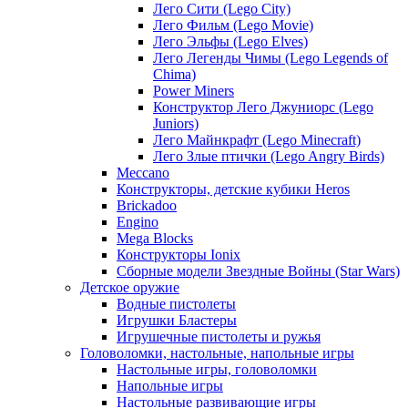
Лего Сити (Lego City)
Лего Фильм (Lego Movie)
Лего Эльфы (Lego Elves)
Лего Легенды Чимы (Lego Legends of
Chima)
Power Miners
Конструктор Лего Джуниорс (Lego
Juniors)
Лего Майнкрафт (Lego Minecraft)
Лего Злые птички (Lego Angry Birds)
Meccano
Конструкторы, детские кубики Heros
Brickadoo
Engino
Mega Blocks
Конструкторы Ionix
Сборные модели Звездные Войны (Star Wars)
Детское оружие
Водные пистолеты
Игрушки Бластеры
Игрушечные пистолеты и ружья
Головоломки, настольные, напольные игры
Настольные игры, головоломки
Напольные игры
Настольные развивающие игры