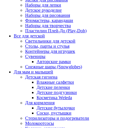
Наборы для лепки
Детское рукоделие
Наборы для рисования
Фломастеры, карандаши
Наборы для творчества
Пластилин Плей-До (Play-Doh)
Все для детской
Светильники для детской
Столы, парты и стулья
Контейнеры для игрушек
Сувениры
Авторские рамки
Снежные шары (Snowglobes)
Для мам и малышей
Детская гигиена
Влажные салфетки
Детские пеленки
Детские подгузники
Косметика Weleda
Для кормления
Детские бутылочки
Соски, пустышки
Стерилизаторы и подогреватели
Молокоотсосы