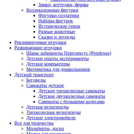
Замки, коттеджи, фермы
Коллекционные фигурки
Фигурки солдатики
Наборы фигурок
Исторические герои
Разные животные
Сказки и легенды
Рекламируемые игрушки
Развивающие игрушки
Шары лабиринты Перплексус (Perplexus)
Детские опыты эксперименты
Детские компьютеры
Математика для дошкольников
Детский транспорт
Беговелы
Самокаты детские
Детские трехколесные самокаты
Детские двухколесные самокаты
Самокаты с большими колесами
Детские велосипеды
Трехколесные велосипеды
Детские электромобили
Все для творчества
Мольберты, доски
Мелки для рисования