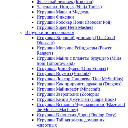
Железный человек (Iron man)
Черепашки Ниндзя (Ninja Turtles)
Игрушки Маша и Медведь
Игрушки Фиксики
Игрушки Робокар Поли (Robocar Poli)
Игрушки Super Hero Mashers
Игрушки по персонажам
Игрушки Хороший динозавр (The Good
Dinosaur)
Игрушки Могучие Рейнджеры (Power
Rangers)
Игрушки Майлз с планеты будущего (Miles
from Tomorrowland)
Игрушки Дино Зумер (Dino Zoomer)
Игрушки Врумиз (Vroomiz)
Игрушки Доктор Плюшева (Doc McStuffins)
Игрушки Как приручить дракона (Dragons)
Игрушки Майнкрафт (Minecraft)
Игрушки Зверополис (Zootopia)
Игрушки Книга Джунглей (Jungle Book)
Игрушки Вспыш и Чудо-машинки (Blaze and
the Monster Machines)
Игрушки В поисках Дори (Finding Dory)
Игрушки Тайная жизнь домашних
животных