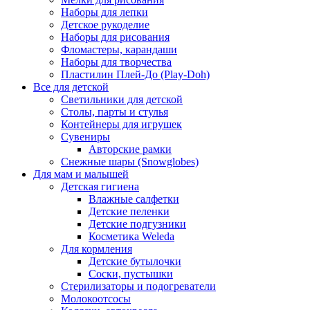
Наборы для лепки
Детское рукоделие
Наборы для рисования
Фломастеры, карандаши
Наборы для творчества
Пластилин Плей-До (Play-Doh)
Все для детской
Светильники для детской
Столы, парты и стулья
Контейнеры для игрушек
Сувениры
Авторские рамки
Снежные шары (Snowglobes)
Для мам и малышей
Детская гигиена
Влажные салфетки
Детские пеленки
Детские подгузники
Косметика Weleda
Для кормления
Детские бутылочки
Соски, пустышки
Стерилизаторы и подогреватели
Молокоотсосы