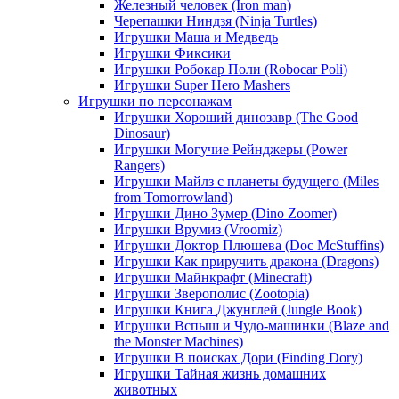
Железный человек (Iron man)
Черепашки Ниндзя (Ninja Turtles)
Игрушки Маша и Медведь
Игрушки Фиксики
Игрушки Робокар Поли (Robocar Poli)
Игрушки Super Hero Mashers
Игрушки по персонажам
Игрушки Хороший динозавр (The Good
Dinosaur)
Игрушки Могучие Рейнджеры (Power
Rangers)
Игрушки Майлз с планеты будущего (Miles
from Tomorrowland)
Игрушки Дино Зумер (Dino Zoomer)
Игрушки Врумиз (Vroomiz)
Игрушки Доктор Плюшева (Doc McStuffins)
Игрушки Как приручить дракона (Dragons)
Игрушки Майнкрафт (Minecraft)
Игрушки Зверополис (Zootopia)
Игрушки Книга Джунглей (Jungle Book)
Игрушки Вспыш и Чудо-машинки (Blaze and
the Monster Machines)
Игрушки В поисках Дори (Finding Dory)
Игрушки Тайная жизнь домашних
животных