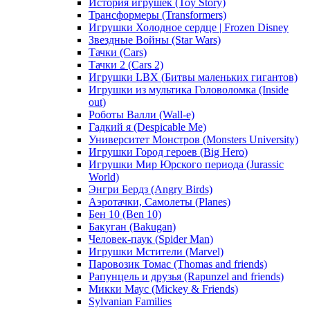
История игрушек (Toy Story)
Трансформеры (Transformers)
Игрушки Холодное сердце | Frozen Disney
Звездные Войны (Star Wars)
Тачки (Cars)
Тачки 2 (Cars 2)
Игрушки LBX (Битвы маленьких гигантов)
Игрушки из мультика Головоломка (Inside
out)
Роботы Валли (Wall-e)
Гадкий я (Despicable Me)
Университет Монстров (Monsters University)
Игрушки Город героев (Big Hero)
Игрушки Мир Юрского периода (Jurassic
World)
Энгри Бердз (Angry Birds)
Аэротачки, Самолеты (Planes)
Бен 10 (Ben 10)
Бакуган (Bakugan)
Человек-паук (Spider Man)
Игрушки Мстители (Marvel)
Паровозик Томас (Thomas and friends)
Рапунцель и друзья (Rapunzel and friends)
Микки Маус (Mickey & Friends)
Sylvanian Families