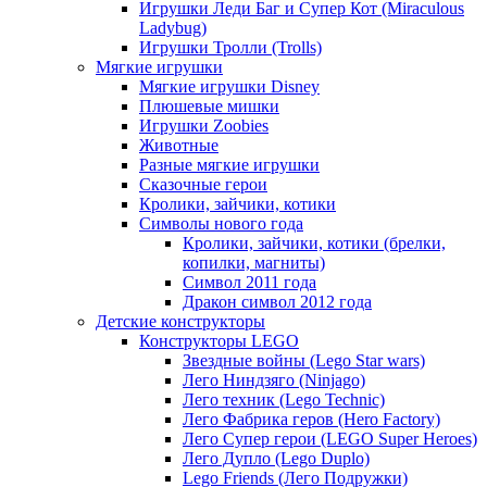
Игрушки Леди Баг и Супер Кот (Miraculous
Ladybug)
Игрушки Тролли (Trolls)
Мягкие игрушки
Мягкие игрушки Disney
Плюшевые мишки
Игрушки Zoobies
Животные
Разные мягкие игрушки
Сказочные герои
Кролики, зайчики, котики
Символы нового года
Кролики, зайчики, котики (брелки,
копилки, магниты)
Cимвол 2011 года
Дракон символ 2012 года
Детские конструкторы
Конструкторы LEGO
Звездные войны (Lego Star wars)
Лего Ниндзяго (Ninjago)
Лего техник (Lego Technic)
Лего Фабрика геров (Hero Factory)
Лего Супер герои (LEGO Super Heroes)
Лего Дупло (Lego Duplo)
Lego Friends (Лего Подружки)