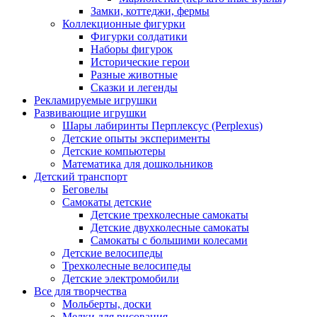
Замки, коттеджи, фермы
Коллекционные фигурки
Фигурки солдатики
Наборы фигурок
Исторические герои
Разные животные
Сказки и легенды
Рекламируемые игрушки
Развивающие игрушки
Шары лабиринты Перплексус (Perplexus)
Детские опыты эксперименты
Детские компьютеры
Математика для дошкольников
Детский транспорт
Беговелы
Самокаты детские
Детские трехколесные самокаты
Детские двухколесные самокаты
Самокаты с большими колесами
Детские велосипеды
Трехколесные велосипеды
Детские электромобили
Все для творчества
Мольберты, доски
Мелки для рисования