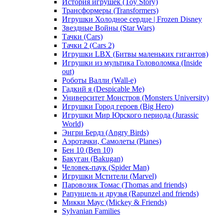
История игрушек (Toy Story)
Трансформеры (Transformers)
Игрушки Холодное сердце | Frozen Disney
Звездные Войны (Star Wars)
Тачки (Cars)
Тачки 2 (Cars 2)
Игрушки LBX (Битвы маленьких гигантов)
Игрушки из мультика Головоломка (Inside
out)
Роботы Валли (Wall-e)
Гадкий я (Despicable Me)
Университет Монстров (Monsters University)
Игрушки Город героев (Big Hero)
Игрушки Мир Юрского периода (Jurassic
World)
Энгри Бердз (Angry Birds)
Аэротачки, Самолеты (Planes)
Бен 10 (Ben 10)
Бакуган (Bakugan)
Человек-паук (Spider Man)
Игрушки Мстители (Marvel)
Паровозик Томас (Thomas and friends)
Рапунцель и друзья (Rapunzel and friends)
Микки Маус (Mickey & Friends)
Sylvanian Families