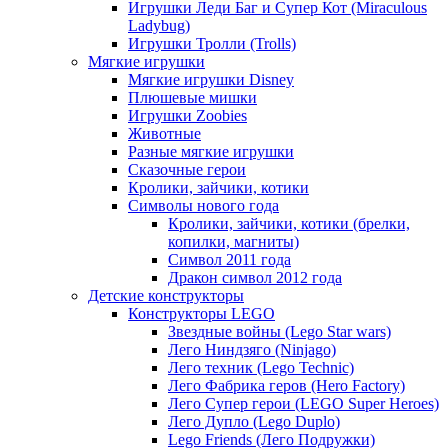
Игрушки Леди Баг и Супер Кот (Miraculous
Ladybug)
Игрушки Тролли (Trolls)
Мягкие игрушки
Мягкие игрушки Disney
Плюшевые мишки
Игрушки Zoobies
Животные
Разные мягкие игрушки
Сказочные герои
Кролики, зайчики, котики
Символы нового года
Кролики, зайчики, котики (брелки,
копилки, магниты)
Cимвол 2011 года
Дракон символ 2012 года
Детские конструкторы
Конструкторы LEGO
Звездные войны (Lego Star wars)
Лего Ниндзяго (Ninjago)
Лего техник (Lego Technic)
Лего Фабрика геров (Hero Factory)
Лего Супер герои (LEGO Super Heroes)
Лего Дупло (Lego Duplo)
Lego Friends (Лего Подружки)