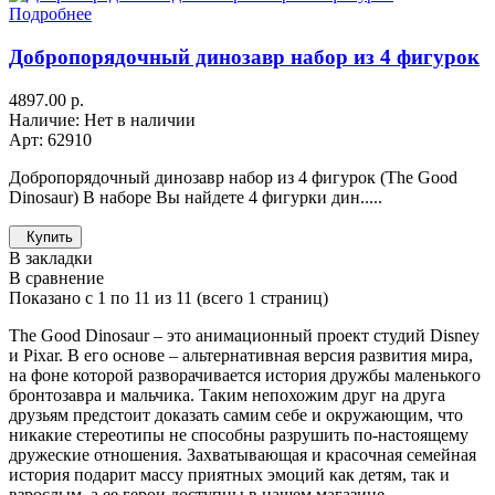
Подробнее
Добропорядочный динозавр набор из 4 фигурок
4897.00 р.
Наличие: Нет в наличии
Арт: 62910
Добропорядочный динозавр набор из 4 фигурок (The Good
Dinosaur) В наборе Вы найдете 4 фигурки дин.....
Купить
В закладки
В сравнение
Показано с 1 по 11 из 11 (всего 1 страниц)
The Good Dinosaur – это анимационный проект студий Disney
и Pixar. В его основе – альтернативная версия развития мира,
на фоне которой разворачивается история дружбы маленького
бронтозавра и мальчика. Таким непохожим друг на друга
друзьям предстоит доказать самим себе и окружающим, что
никакие стереотипы не способны разрушить по-настоящему
дружеские отношения. Захватывающая и красочная семейная
история подарит массу приятных эмоций как детям, так и
взрослым, а ее герои доступны в нашем магазине.