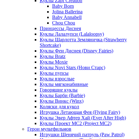
Куклы Zapf Creation
Baby Born
Jolina Ballerina
Baby Annabell
Chou Chou
Принцессы Диснея
Куклы Лалалупси (Lalaloopsy)
Куклы Шарлотта Земляничка (Strawberry
Shortcake)
Куклы Феи Диснея (Disney Fairies)
Куклы Bratz
Куклы Moxie
Куклы Novi Stars (Нови Старс)
Куклы пупсы
Куклы взрослые
Куклы мягконабивные
Говорящие куклы
Куклы Барби (Barbie)
Куклы Винкс (Winx)
Коляски для кукол
Игрушка Летающая Фея (Flying Fairy)
Куклы Эвер Афтер Хай (Ever After High)
Куклы Проект МС2 (Project MC2)
Герои мультфильмов
Игрушки Щенячий патруль (Paw Patrol)