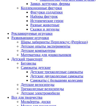
Замки, коттеджи, фермы
Коллекционные фигурки
Фигурки солдатики
Наборы фигурок
Исторические герои
Разные животные
Сказки и легенды
Рекламируемые игрушки
Развивающие игрушки
Шары лабиринты Перплексус (Perplexus)
Детские опыты эксперименты
Детские компьютеры
Математика для дошкольников
Детский транспорт
Беговелы
Самокаты детские
Детские трехколесные самокаты
Детские двухколесные самокаты
Самокаты с большими колесами
Детские велосипеды
Трехколесные велосипеды
Детские электромобили
Все для творчества
Мольберты, доски
Мелки для рисования