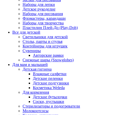
Наборы для лепки
Детское рукоделие
Наборы для рисования
Фломастеры, карандаши
Наборы для творчества
Пластилин Плей-До (Play-Doh)
Все для детской
Светильники для детской
Столы, парты и стулья
Контейнеры для игрушек
Сувениры
Авторские рамки
Снежные шары (Snowglobes)
Для мам и малышей
Детская гигиена
Влажные салфетки
Детские пеленки
Детские подгузники
Косметика Weleda
Для кормления
Детские бутылочки
Соски, пустышки
Стерилизаторы и подогреватели
Молокоотсосы