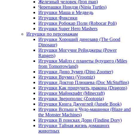
Железный человек (Iron man)
Черепашки Ниндзя (Ninja Turtles)
Игрушки Маша и Медведь
Игрушки Фиксики
Игрушки Робокар Поли (Robocar Poli)
Игрушки Super Hero Mashers
Игрушки по персонажам
Игрушки Хороший динозавр (The Good
Dinosaur)
Игрушки Могучие Рейнджеры (Power
Rangers)
Игрушки Майлз с планеты будущего (Miles
from Tomorrowland)
Игрушки Дино Зумер (Dino Zoomer)
Игрушки Врумиз (Vroomiz)
Игрушки Доктор Плюшева (Doc McStuffins)
Игрушки Как приручить дракона (Dragons)
Игрушки Майнкрафт (Minecraft)
Игрушки Зверополис (Zootopia)
Игрушки Книга Джунглей (Jungle Book)
Игрушки Вспыш и Чудо-машинки (Blaze and
the Monster Machines)
Игрушки В поисках Дори (Finding Dory)
Игрушки Тайная жизнь домашних
животных