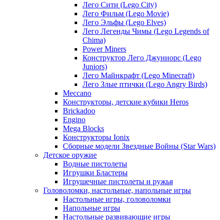
Лего Сити (Lego City)
Лего Фильм (Lego Movie)
Лего Эльфы (Lego Elves)
Лего Легенды Чимы (Lego Legends of
Chima)
Power Miners
Конструктор Лего Джуниорс (Lego
Juniors)
Лего Майнкрафт (Lego Minecraft)
Лего Злые птички (Lego Angry Birds)
Meccano
Конструкторы, детские кубики Heros
Brickadoo
Engino
Mega Blocks
Конструкторы Ionix
Сборные модели Звездные Войны (Star Wars)
Детское оружие
Водные пистолеты
Игрушки Бластеры
Игрушечные пистолеты и ружья
Головоломки, настольные, напольные игры
Настольные игры, головоломки
Напольные игры
Настольные развивающие игры