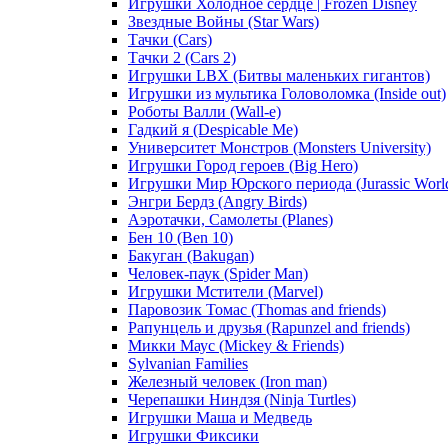
Игрушки Холодное сердце | Frozen Disney
Звездные Войны (Star Wars)
Тачки (Cars)
Тачки 2 (Cars 2)
Игрушки LBX (Битвы маленьких гигантов)
Игрушки из мультика Головоломка (Inside out)
Роботы Валли (Wall-e)
Гадкий я (Despicable Me)
Университет Монстров (Monsters University)
Игрушки Город героев (Big Hero)
Игрушки Мир Юрского периода (Jurassic Worl
Энгри Бердз (Angry Birds)
Аэротачки, Самолеты (Planes)
Бен 10 (Ben 10)
Бакуган (Bakugan)
Человек-паук (Spider Man)
Игрушки Мстители (Marvel)
Паровозик Томас (Thomas and friends)
Рапунцель и друзья (Rapunzel and friends)
Микки Маус (Mickey & Friends)
Sylvanian Families
Железный человек (Iron man)
Черепашки Ниндзя (Ninja Turtles)
Игрушки Маша и Медведь
Игрушки Фиксики