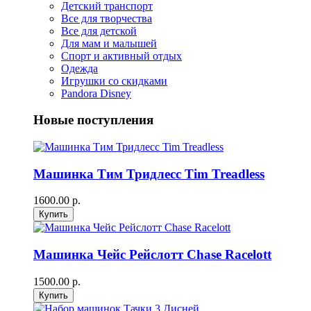
Детский транспорт
Все для творчества
Все для детской
Для мам и малышей
Спорт и активный отдых
Одежда
Игрушки со скидками
Pandora Disney
Новые поступления
Машинка Тим Тридлесс Tim Treadless
1600.00 р.
Машинка Чейс Рейслотт Chase Racelott
1500.00 р.