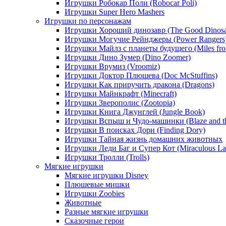
Игрушки Робокар Поли (Robocar Poli)
Игрушки Super Hero Mashers
Игрушки по персонажам
Игрушки Хороший динозавр (The Good Dinosa
Игрушки Могучие Рейнджеры (Power Rangers
Игрушки Майлз с планеты будущего (Miles fr
Игрушки Дино Зумер (Dino Zoomer)
Игрушки Врумиз (Vroomiz)
Игрушки Доктор Плюшева (Doc McStuffins)
Игрушки Как приручить дракона (Dragons)
Игрушки Майнкрафт (Minecraft)
Игрушки Зверополис (Zootopia)
Игрушки Книга Джунглей (Jungle Book)
Игрушки Вспыш и Чудо-машинки (Blaze and th
Игрушки В поисках Дори (Finding Dory)
Игрушки Тайная жизнь домашних животных
Игрушки Леди Баг и Супер Кот (Miraculous L
Игрушки Тролли (Trolls)
Мягкие игрушки
Мягкие игрушки Disney
Плюшевые мишки
Игрушки Zoobies
Животные
Разные мягкие игрушки
Сказочные герои