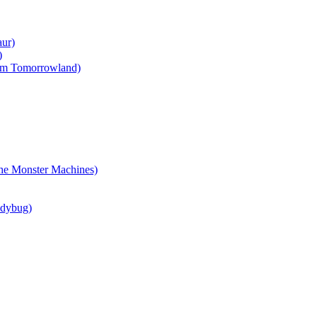
ur)
)
om Tomorrowland)
e Monster Machines)
adybug)