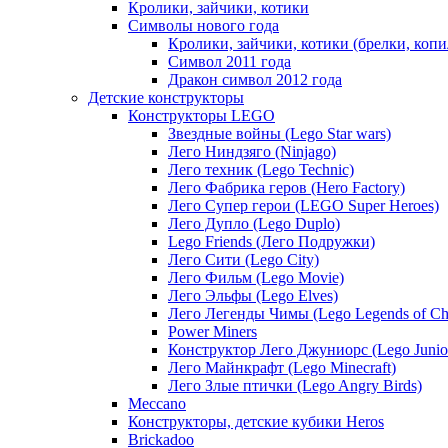
Кролики, зайчики, котики
Символы нового года
Кролики, зайчики, котики (брелки, коп
Cимвол 2011 года
Дракон символ 2012 года
Детские конструкторы
Конструкторы LEGO
Звездные войны (Lego Star wars)
Лего Ниндзяго (Ninjago)
Лего техник (Lego Technic)
Лего Фабрика геров (Hero Factory)
Лего Супер герои (LEGO Super Heroes)
Лего Дупло (Lego Duplo)
Lego Friends (Лего Подружки)
Лего Сити (Lego City)
Лего Фильм (Lego Movie)
Лего Эльфы (Lego Elves)
Лего Легенды Чимы (Lego Legends of Ch
Power Miners
Конструктор Лего Джуниорс (Lego Junio
Лего Майнкрафт (Lego Minecraft)
Лего Злые птички (Lego Angry Birds)
Meccano
Конструкторы, детские кубики Heros
Brickadoo