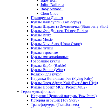
Baby Born
Jolina Ballerina
Baby Annabell
Chou Chou
Принцессы Диснея
Куклы Лалалупси (Lalaloopsy)
Куклы Шарлотта Земляничка (Strawberry Short
Куклы Феи Диснея (Disney Fairies)
Куклы Bratz
Куклы Moxie
Куклы Novi Stars (Нови Старс)
Куклы пупсы
Куклы взрослые
Куклы мягконабивные
Говорящие куклы
Куклы Барби (Barbie)
Куклы Винкс (Winx)
Коляски для кукол
Игрушка Летающая Фея (Flying Fairy)
Куклы Эвер Афтер Хай (Ever After High)
Куклы Проект МС2 (Project MC2)
Герои мультфильмов
Игрушки Щенячий патруль (Paw Patrol)
История игрушек (Toy Story)
Трансформеры (Transformers)