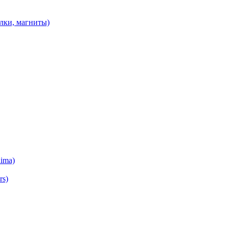
илки, магниты)
ima)
rs)