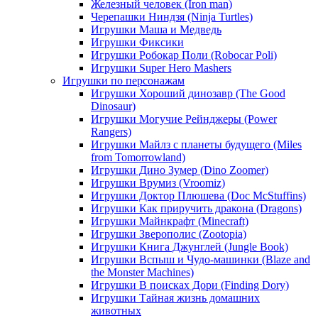
Железный человек (Iron man)
Черепашки Ниндзя (Ninja Turtles)
Игрушки Маша и Медведь
Игрушки Фиксики
Игрушки Робокар Поли (Robocar Poli)
Игрушки Super Hero Mashers
Игрушки по персонажам
Игрушки Хороший динозавр (The Good
Dinosaur)
Игрушки Могучие Рейнджеры (Power
Rangers)
Игрушки Майлз с планеты будущего (Miles
from Tomorrowland)
Игрушки Дино Зумер (Dino Zoomer)
Игрушки Врумиз (Vroomiz)
Игрушки Доктор Плюшева (Doc McStuffins)
Игрушки Как приручить дракона (Dragons)
Игрушки Майнкрафт (Minecraft)
Игрушки Зверополис (Zootopia)
Игрушки Книга Джунглей (Jungle Book)
Игрушки Вспыш и Чудо-машинки (Blaze and
the Monster Machines)
Игрушки В поисках Дори (Finding Dory)
Игрушки Тайная жизнь домашних
животных