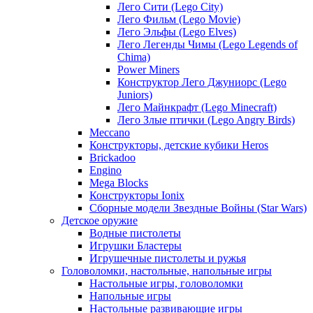
Лего Сити (Lego City)
Лего Фильм (Lego Movie)
Лего Эльфы (Lego Elves)
Лего Легенды Чимы (Lego Legends of
Chima)
Power Miners
Конструктор Лего Джуниорс (Lego
Juniors)
Лего Майнкрафт (Lego Minecraft)
Лего Злые птички (Lego Angry Birds)
Meccano
Конструкторы, детские кубики Heros
Brickadoo
Engino
Mega Blocks
Конструкторы Ionix
Сборные модели Звездные Войны (Star Wars)
Детское оружие
Водные пистолеты
Игрушки Бластеры
Игрушечные пистолеты и ружья
Головоломки, настольные, напольные игры
Настольные игры, головоломки
Напольные игры
Настольные развивающие игры