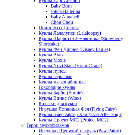
Куклы Zapf Creation
Baby Born
Jolina Ballerina
Baby Annabell
Chou Chou
Принцессы Диснея
Куклы Лалалупси (Lalaloopsy)
Куклы Шарлотта Земляничка (Strawberry
Shortcake)
Куклы Феи Диснея (Disney Fairies)
Куклы Bratz
Куклы Moxie
Куклы Novi Stars (Нови Старс)
Куклы пупсы
Куклы взрослые
Куклы мягконабивные
Говорящие куклы
Куклы Барби (Barbie)
Куклы Винкс (Winx)
Коляски для кукол
Игрушка Летающая Фея (Flying Fairy)
Куклы Эвер Афтер Хай (Ever After High)
Куклы Проект МС2 (Project MC2)
Герои мультфильмов
Игрушки Щенячий патруль (Paw Patrol)