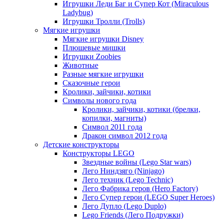
Игрушки Леди Баг и Супер Кот (Miraculous
Ladybug)
Игрушки Тролли (Trolls)
Мягкие игрушки
Мягкие игрушки Disney
Плюшевые мишки
Игрушки Zoobies
Животные
Разные мягкие игрушки
Сказочные герои
Кролики, зайчики, котики
Символы нового года
Кролики, зайчики, котики (брелки,
копилки, магниты)
Cимвол 2011 года
Дракон символ 2012 года
Детские конструкторы
Конструкторы LEGO
Звездные войны (Lego Star wars)
Лего Ниндзяго (Ninjago)
Лего техник (Lego Technic)
Лего Фабрика геров (Hero Factory)
Лего Супер герои (LEGO Super Heroes)
Лего Дупло (Lego Duplo)
Lego Friends (Лего Подружки)