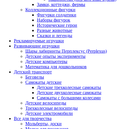
Замки, коттеджи, фермы
Коллекционные фигурки
Фигурки солдатики
Наборы фигурок
Исторические герои
Разные животные
Сказки и легенды
Рекламируемые игрушки
Развивающие игрушки
Шары лабиринты Перплексус (Perplexus)
Детские опыты эксперименты
Детские компьютеры
Математика для дошкольников
Детский транспорт
Беговелы
Самокаты детские
Детские трехколесные самокаты
Детские двухколесные самокаты
Самокаты с большими колесами
Детские велосипеды
Трехколесные велосипеды
Детские электромобили
Все для творчества
Мольберты, доски
Мелки для рисования