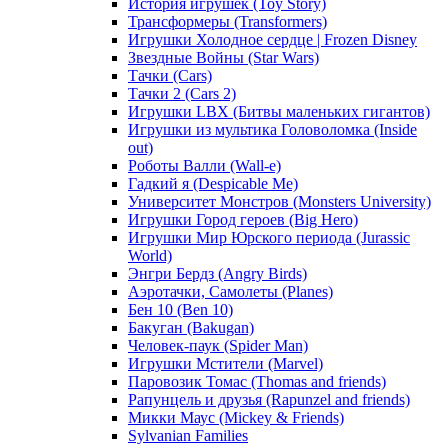
История игрушек (Toy Story)
Трансформеры (Transformers)
Игрушки Холодное сердце | Frozen Disney
Звездные Войны (Star Wars)
Тачки (Cars)
Тачки 2 (Cars 2)
Игрушки LBX (Битвы маленьких гигантов)
Игрушки из мультика Головоломка (Inside
out)
Роботы Валли (Wall-e)
Гадкий я (Despicable Me)
Университет Монстров (Monsters University)
Игрушки Город героев (Big Hero)
Игрушки Мир Юрского периода (Jurassic
World)
Энгри Бердз (Angry Birds)
Аэротачки, Самолеты (Planes)
Бен 10 (Ben 10)
Бакуган (Bakugan)
Человек-паук (Spider Man)
Игрушки Мстители (Marvel)
Паровозик Томас (Thomas and friends)
Рапунцель и друзья (Rapunzel and friends)
Микки Маус (Mickey & Friends)
Sylvanian Families