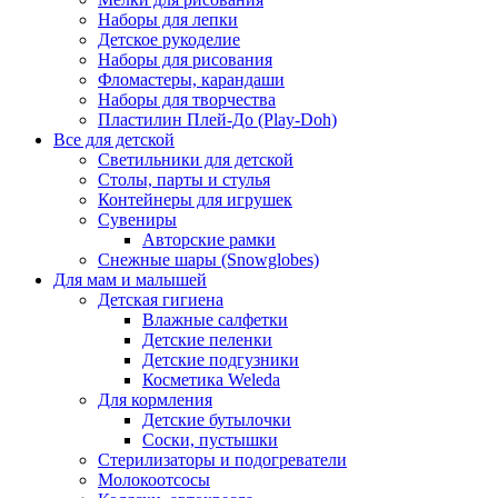
Наборы для лепки
Детское рукоделие
Наборы для рисования
Фломастеры, карандаши
Наборы для творчества
Пластилин Плей-До (Play-Doh)
Все для детской
Светильники для детской
Столы, парты и стулья
Контейнеры для игрушек
Сувениры
Авторские рамки
Снежные шары (Snowglobes)
Для мам и малышей
Детская гигиена
Влажные салфетки
Детские пеленки
Детские подгузники
Косметика Weleda
Для кормления
Детские бутылочки
Соски, пустышки
Стерилизаторы и подогреватели
Молокоотсосы