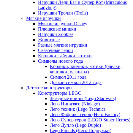
Игрушки Леди Баг и Супер Кот (Miraculous
Ladybug)
Игрушки Тролли (Trolls)
Мягкие игрушки
Мягкие игрушки Disney
Плюшевые мишки
Игрушки Zoobies
Животные
Разные мягкие игрушки
Сказочные герои
Кролики, зайчики, котики
Символы нового года
Кролики, зайчики, котики (брелки,
копилки, магниты)
Cимвол 2011 года
Дракон символ 2012 года
Детские конструкторы
Конструкторы LEGO
Звездные войны (Lego Star wars)
Лего Ниндзяго (Ninjago)
Лего техник (Lego Technic)
Лего Фабрика геров (Hero Factory)
Лего Супер герои (LEGO Super Heroes)
Лего Дупло (Lego Duplo)
Lego Friends (Лего Подружки)