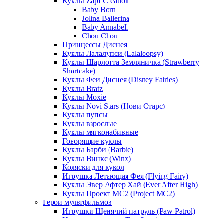
Куклы Zapf Creation
Baby Born
Jolina Ballerina
Baby Annabell
Chou Chou
Принцессы Диснея
Куклы Лалалупси (Lalaloopsy)
Куклы Шарлотта Земляничка (Strawberry
Shortcake)
Куклы Феи Диснея (Disney Fairies)
Куклы Bratz
Куклы Moxie
Куклы Novi Stars (Нови Старс)
Куклы пупсы
Куклы взрослые
Куклы мягконабивные
Говорящие куклы
Куклы Барби (Barbie)
Куклы Винкс (Winx)
Коляски для кукол
Игрушка Летающая Фея (Flying Fairy)
Куклы Эвер Афтер Хай (Ever After High)
Куклы Проект МС2 (Project MC2)
Герои мультфильмов
Игрушки Щенячий патруль (Paw Patrol)