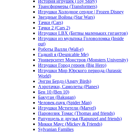
История игрушек (Toy Story)
Трансформеры (Transformers)
Игрушки Холодное сердце | Frozen Disney
Звездные Войны (Star Wars)
Тачки (Cars)
Тачки 2 (Cars 2)
Игрушки LBX (Битвы маленьких гигантов)
Игрушки из мультика Головоломка (Inside
out)
Роботы Валли (Wall-e)
Гадкий я (Despicable Me)
Университет Монстров (Monsters University)
Игрушки Город героев (Big Hero)
Игрушки Мир Юрского периода (Jurassic
World)
Энгри Бердз (Angry Birds)
Аэротачки, Самолеты (Planes)
Бен 10 (Ben 10)
Бакуган (Bakugan)
Человек-паук (Spider Man)
Игрушки Мстители (Marvel)
Паровозик Томас (Thomas and friends)
Рапунцель и друзья (Rapunzel and friends)
Микки Маус (Mickey & Friends)
Sylvanian Families