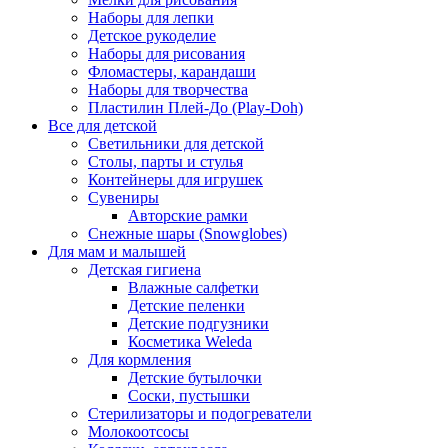
Наборы для лепки
Детское рукоделие
Наборы для рисования
Фломастеры, карандаши
Наборы для творчества
Пластилин Плей-До (Play-Doh)
Все для детской
Светильники для детской
Столы, парты и стулья
Контейнеры для игрушек
Сувениры
Авторские рамки
Снежные шары (Snowglobes)
Для мам и малышей
Детская гигиена
Влажные салфетки
Детские пеленки
Детские подгузники
Косметика Weleda
Для кормления
Детские бутылочки
Соски, пустышки
Стерилизаторы и подогреватели
Молокоотсосы