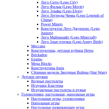
Лего Сити (Lego City)
Лего Фильм (Lego Movie)
Лего Эльфы (Lego Elves)
Лего Легенды Чимы (Lego Legends of
Chima)
Power Miners
Конструктор Лего Джуниорс (Lego
Juniors)
Лего Майнкрафт (Lego Minecraft)
Лего Злые птички (Lego Angry Birds)
Meccano
Конструкторы, детские кубики Heros
Brickadoo
Engino
Mega Blocks
Конструкторы Ionix
Сборные модели Звездные Войны (Star Wars)
Детское оружие
Водные пистолеты
Игрушки Бластеры
Игрушечные пистолеты и ружья
Головоломки, настольные, напольные игры
Настольные игры, головоломки
Напольные игры
Настольные развивающие игры