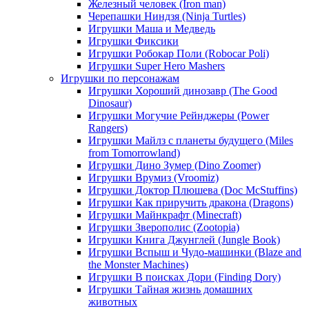
Железный человек (Iron man)
Черепашки Ниндзя (Ninja Turtles)
Игрушки Маша и Медведь
Игрушки Фиксики
Игрушки Робокар Поли (Robocar Poli)
Игрушки Super Hero Mashers
Игрушки по персонажам
Игрушки Хороший динозавр (The Good
Dinosaur)
Игрушки Могучие Рейнджеры (Power
Rangers)
Игрушки Майлз с планеты будущего (Miles
from Tomorrowland)
Игрушки Дино Зумер (Dino Zoomer)
Игрушки Врумиз (Vroomiz)
Игрушки Доктор Плюшева (Doc McStuffins)
Игрушки Как приручить дракона (Dragons)
Игрушки Майнкрафт (Minecraft)
Игрушки Зверополис (Zootopia)
Игрушки Книга Джунглей (Jungle Book)
Игрушки Вспыш и Чудо-машинки (Blaze and
the Monster Machines)
Игрушки В поисках Дори (Finding Dory)
Игрушки Тайная жизнь домашних
животных