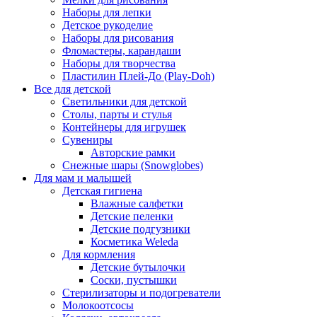
Наборы для лепки
Детское рукоделие
Наборы для рисования
Фломастеры, карандаши
Наборы для творчества
Пластилин Плей-До (Play-Doh)
Все для детской
Светильники для детской
Столы, парты и стулья
Контейнеры для игрушек
Сувениры
Авторские рамки
Снежные шары (Snowglobes)
Для мам и малышей
Детская гигиена
Влажные салфетки
Детские пеленки
Детские подгузники
Косметика Weleda
Для кормления
Детские бутылочки
Соски, пустышки
Стерилизаторы и подогреватели
Молокоотсосы