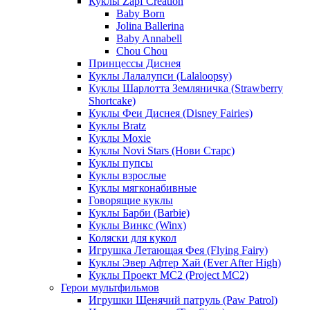
Куклы Zapf Creation
Baby Born
Jolina Ballerina
Baby Annabell
Chou Chou
Принцессы Диснея
Куклы Лалалупси (Lalaloopsy)
Куклы Шарлотта Земляничка (Strawberry
Shortcake)
Куклы Феи Диснея (Disney Fairies)
Куклы Bratz
Куклы Moxie
Куклы Novi Stars (Нови Старс)
Куклы пупсы
Куклы взрослые
Куклы мягконабивные
Говорящие куклы
Куклы Барби (Barbie)
Куклы Винкс (Winx)
Коляски для кукол
Игрушка Летающая Фея (Flying Fairy)
Куклы Эвер Афтер Хай (Ever After High)
Куклы Проект МС2 (Project MC2)
Герои мультфильмов
Игрушки Щенячий патруль (Paw Patrol)