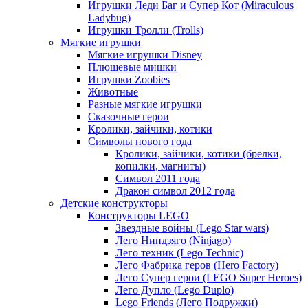
Игрушки Леди Баг и Супер Кот (Miraculous
Ladybug)
Игрушки Тролли (Trolls)
Мягкие игрушки
Мягкие игрушки Disney
Плюшевые мишки
Игрушки Zoobies
Животные
Разные мягкие игрушки
Сказочные герои
Кролики, зайчики, котики
Символы нового года
Кролики, зайчики, котики (брелки,
копилки, магниты)
Cимвол 2011 года
Дракон символ 2012 года
Детские конструкторы
Конструкторы LEGO
Звездные войны (Lego Star wars)
Лего Ниндзяго (Ninjago)
Лего техник (Lego Technic)
Лего Фабрика геров (Hero Factory)
Лего Супер герои (LEGO Super Heroes)
Лего Дупло (Lego Duplo)
Lego Friends (Лего Подружки)