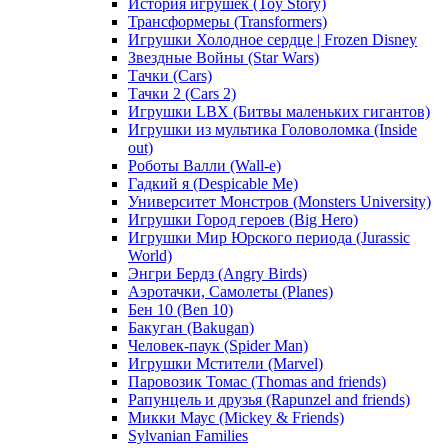
История игрушек (Toy Story)
Трансформеры (Transformers)
Игрушки Холодное сердце | Frozen Disney
Звездные Войны (Star Wars)
Тачки (Cars)
Тачки 2 (Cars 2)
Игрушки LBX (Битвы маленьких гигантов)
Игрушки из мультика Головоломка (Inside
out)
Роботы Валли (Wall-e)
Гадкий я (Despicable Me)
Университет Монстров (Monsters University)
Игрушки Город героев (Big Hero)
Игрушки Мир Юрского периода (Jurassic
World)
Энгри Бердз (Angry Birds)
Аэротачки, Самолеты (Planes)
Бен 10 (Ben 10)
Бакуган (Bakugan)
Человек-паук (Spider Man)
Игрушки Мстители (Marvel)
Паровозик Томас (Thomas and friends)
Рапунцель и друзья (Rapunzel and friends)
Микки Маус (Mickey & Friends)
Sylvanian Families