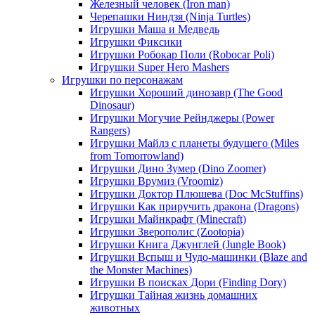
Железный человек (Iron man)
Черепашки Ниндзя (Ninja Turtles)
Игрушки Маша и Медведь
Игрушки Фиксики
Игрушки Робокар Поли (Robocar Poli)
Игрушки Super Hero Mashers
Игрушки по персонажам
Игрушки Хороший динозавр (The Good
Dinosaur)
Игрушки Могучие Рейнджеры (Power
Rangers)
Игрушки Майлз с планеты будущего (Miles
from Tomorrowland)
Игрушки Дино Зумер (Dino Zoomer)
Игрушки Врумиз (Vroomiz)
Игрушки Доктор Плюшева (Doc McStuffins)
Игрушки Как приручить дракона (Dragons)
Игрушки Майнкрафт (Minecraft)
Игрушки Зверополис (Zootopia)
Игрушки Книга Джунглей (Jungle Book)
Игрушки Вспыш и Чудо-машинки (Blaze and
the Monster Machines)
Игрушки В поисках Дори (Finding Dory)
Игрушки Тайная жизнь домашних
животных