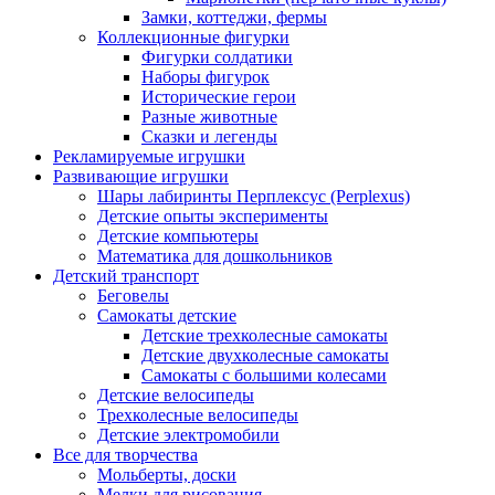
Замки, коттеджи, фермы
Коллекционные фигурки
Фигурки солдатики
Наборы фигурок
Исторические герои
Разные животные
Сказки и легенды
Рекламируемые игрушки
Развивающие игрушки
Шары лабиринты Перплексус (Perplexus)
Детские опыты эксперименты
Детские компьютеры
Математика для дошкольников
Детский транспорт
Беговелы
Самокаты детские
Детские трехколесные самокаты
Детские двухколесные самокаты
Самокаты с большими колесами
Детские велосипеды
Трехколесные велосипеды
Детские электромобили
Все для творчества
Мольберты, доски
Мелки для рисования