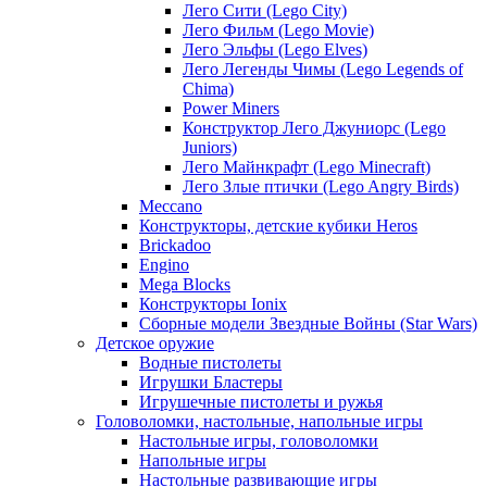
Лего Сити (Lego City)
Лего Фильм (Lego Movie)
Лего Эльфы (Lego Elves)
Лего Легенды Чимы (Lego Legends of
Chima)
Power Miners
Конструктор Лего Джуниорс (Lego
Juniors)
Лего Майнкрафт (Lego Minecraft)
Лего Злые птички (Lego Angry Birds)
Meccano
Конструкторы, детские кубики Heros
Brickadoo
Engino
Mega Blocks
Конструкторы Ionix
Сборные модели Звездные Войны (Star Wars)
Детское оружие
Водные пистолеты
Игрушки Бластеры
Игрушечные пистолеты и ружья
Головоломки, настольные, напольные игры
Настольные игры, головоломки
Напольные игры
Настольные развивающие игры