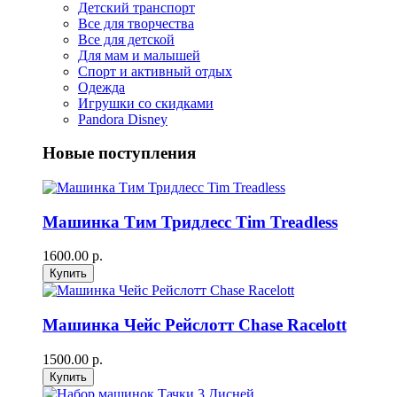
Детский транспорт
Все для творчества
Все для детской
Для мам и малышей
Спорт и активный отдых
Одежда
Игрушки со скидками
Pandora Disney
Новые поступления
Машинка Тим Тридлесс Tim Treadless
1600.00 р.
Машинка Чейс Рейслотт Chase Racelott
1500.00 р.