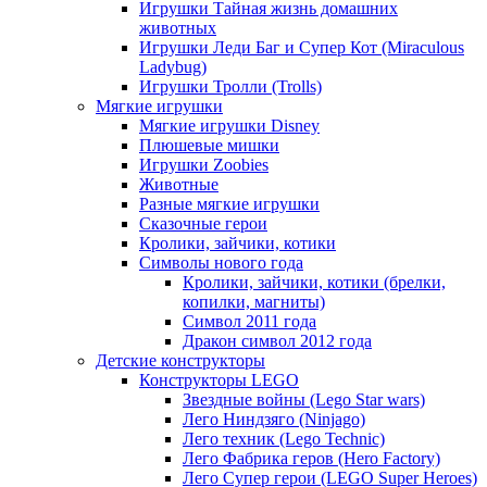
Игрушки Тайная жизнь домашних
животных
Игрушки Леди Баг и Супер Кот (Miraculous
Ladybug)
Игрушки Тролли (Trolls)
Мягкие игрушки
Мягкие игрушки Disney
Плюшевые мишки
Игрушки Zoobies
Животные
Разные мягкие игрушки
Сказочные герои
Кролики, зайчики, котики
Символы нового года
Кролики, зайчики, котики (брелки,
копилки, магниты)
Cимвол 2011 года
Дракон символ 2012 года
Детские конструкторы
Конструкторы LEGO
Звездные войны (Lego Star wars)
Лего Ниндзяго (Ninjago)
Лего техник (Lego Technic)
Лего Фабрика геров (Hero Factory)
Лего Супер герои (LEGO Super Heroes)