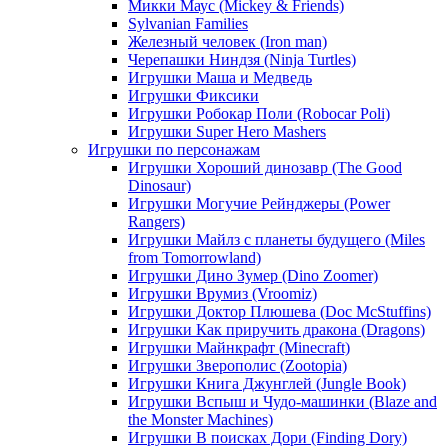
Микки Маус (Mickey & Friends)
Sylvanian Families
Железный человек (Iron man)
Черепашки Ниндзя (Ninja Turtles)
Игрушки Маша и Медведь
Игрушки Фиксики
Игрушки Робокар Поли (Robocar Poli)
Игрушки Super Hero Mashers
Игрушки по персонажам
Игрушки Хороший динозавр (The Good
Dinosaur)
Игрушки Могучие Рейнджеры (Power
Rangers)
Игрушки Майлз с планеты будущего (Miles
from Tomorrowland)
Игрушки Дино Зумер (Dino Zoomer)
Игрушки Врумиз (Vroomiz)
Игрушки Доктор Плюшева (Doc McStuffins)
Игрушки Как приручить дракона (Dragons)
Игрушки Майнкрафт (Minecraft)
Игрушки Зверополис (Zootopia)
Игрушки Книга Джунглей (Jungle Book)
Игрушки Вспыш и Чудо-машинки (Blaze and
the Monster Machines)
Игрушки В поисках Дори (Finding Dory)