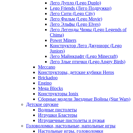
Лего Дупло (Lego Duplo)
Lego Friends (Лего Подружки)
Лего Сити (Lego City)
Лего Фильм (Lego Movie)
Лего Эльфы (Lego Elves)
Лего Легенды Чимы (Lego Legends of
Chima)
Power Miners
Конструктор Лего Джуниорс (Lego
Juniors)
Лего Майнкрафт (Lego Minecraft)
Лего Злые птички (Lego Angry Birds)
Meccano
Конструкторы, детские кубики Heros
Brickadoo
Engino
Mega Blocks
Конструкторы Ionix
Сборные модели Звездные Войны (Star Wars)
Детское оружие
Водные пистолеты
Игрушки Бластеры
Игрушечные пистолеты и ружья
Головоломки, настольные, напольные игры
Настольные игры, головоломки