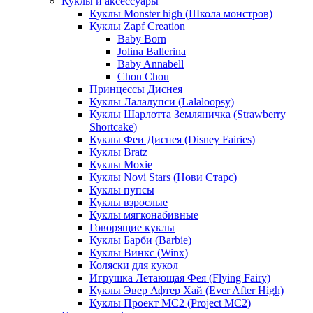
Куклы и аксессуары
Куклы Monster high (Школа монстров)
Куклы Zapf Creation
Baby Born
Jolina Ballerina
Baby Annabell
Chou Chou
Принцессы Диснея
Куклы Лалалупси (Lalaloopsy)
Куклы Шарлотта Земляничка (Strawberry
Shortcake)
Куклы Феи Диснея (Disney Fairies)
Куклы Bratz
Куклы Moxie
Куклы Novi Stars (Нови Старс)
Куклы пупсы
Куклы взрослые
Куклы мягконабивные
Говорящие куклы
Куклы Барби (Barbie)
Куклы Винкс (Winx)
Коляски для кукол
Игрушка Летающая Фея (Flying Fairy)
Куклы Эвер Афтер Хай (Ever After High)
Куклы Проект МС2 (Project MC2)