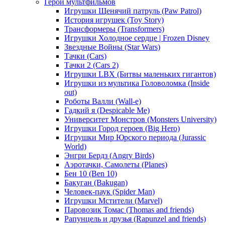
Герои мультфильмов
Игрушки Щенячий патруль (Paw Patrol)
История игрушек (Toy Story)
Трансформеры (Transformers)
Игрушки Холодное сердце | Frozen Disney
Звездные Войны (Star Wars)
Тачки (Cars)
Тачки 2 (Cars 2)
Игрушки LBX (Битвы маленьких гигантов)
Игрушки из мультика Головоломка (Inside
out)
Роботы Валли (Wall-e)
Гадкий я (Despicable Me)
Университет Монстров (Monsters University)
Игрушки Город героев (Big Hero)
Игрушки Мир Юрского периода (Jurassic
World)
Энгри Бердз (Angry Birds)
Аэротачки, Самолеты (Planes)
Бен 10 (Ben 10)
Бакуган (Bakugan)
Человек-паук (Spider Man)
Игрушки Мстители (Marvel)
Паровозик Томас (Thomas and friends)
Рапунцель и друзья (Rapunzel and friends)