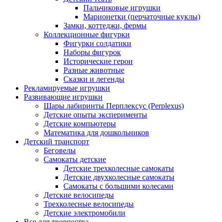
Пальчиковые игрушки
Марионетки (перчаточные куклы)
Замки, коттеджи, фермы
Коллекционные фигурки
Фигурки солдатики
Наборы фигурок
Исторические герои
Разные животные
Сказки и легенды
Рекламируемые игрушки
Развивающие игрушки
Шары лабиринты Перплексус (Perplexus)
Детские опыты эксперименты
Детские компьютеры
Математика для дошкольников
Детский транспорт
Беговелы
Самокаты детские
Детские трехколесные самокаты
Детские двухколесные самокаты
Самокаты с большими колесами
Детские велосипеды
Трехколесные велосипеды
Детские электромобили
Все для творчества