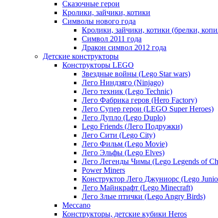
Сказочные герои
Кролики, зайчики, котики
Символы нового года
Кролики, зайчики, котики (брелки, коп
Cимвол 2011 года
Дракон символ 2012 года
Детские конструкторы
Конструкторы LEGO
Звездные войны (Lego Star wars)
Лего Ниндзяго (Ninjago)
Лего техник (Lego Technic)
Лего Фабрика геров (Hero Factory)
Лего Супер герои (LEGO Super Heroes)
Лего Дупло (Lego Duplo)
Lego Friends (Лего Подружки)
Лего Сити (Lego City)
Лего Фильм (Lego Movie)
Лего Эльфы (Lego Elves)
Лего Легенды Чимы (Lego Legends of Ch
Power Miners
Конструктор Лего Джуниорс (Lego Junio
Лего Майнкрафт (Lego Minecraft)
Лего Злые птички (Lego Angry Birds)
Meccano
Конструкторы, детские кубики Heros