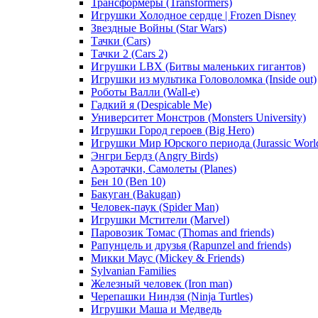
Трансформеры (Transformers)
Игрушки Холодное сердце | Frozen Disney
Звездные Войны (Star Wars)
Тачки (Cars)
Тачки 2 (Cars 2)
Игрушки LBX (Битвы маленьких гигантов)
Игрушки из мультика Головоломка (Inside out)
Роботы Валли (Wall-e)
Гадкий я (Despicable Me)
Университет Монстров (Monsters University)
Игрушки Город героев (Big Hero)
Игрушки Мир Юрского периода (Jurassic Worl
Энгри Бердз (Angry Birds)
Аэротачки, Самолеты (Planes)
Бен 10 (Ben 10)
Бакуган (Bakugan)
Человек-паук (Spider Man)
Игрушки Мстители (Marvel)
Паровозик Томас (Thomas and friends)
Рапунцель и друзья (Rapunzel and friends)
Микки Маус (Mickey & Friends)
Sylvanian Families
Железный человек (Iron man)
Черепашки Ниндзя (Ninja Turtles)
Игрушки Маша и Медведь