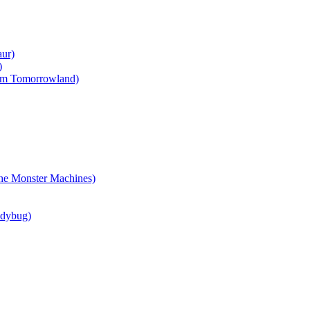
ur)
)
om Tomorrowland)
e Monster Machines)
adybug)