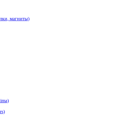
илки, магниты)
ima)
rs)