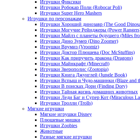
Игрушки Фиксики
Игрушки Робокар Поли (Robocar Poli)
Игрушки Super Hero Mashers
Игрушки по персонажам
Игрушки Хороший динозавр (The Good Dinosa
Игрушки Могучие Рейнджеры (Power Rangers
Игрушки Майлз с планеты будущего (Miles fr
Игрушки Дино Зумер (Dino Zoomer)
Игрушки Врумиз (Vroomiz)
Игрушки Доктор Плюшева (Doc McStuffins)
Игрушки Как приручить дракона (Dragons)
Игрушки Майнкрафт (Minecraft)
Игрушки Зверополис (Zootopia)
Игрушки Книга Джунглей (Jungle Book)
Игрушки Вспыш и Чудо-машинки (Blaze and th
Игрушки В поисках Дори (Finding Dory)
Игрушки Тайная жизнь домашних животных
Игрушки Леди Баг и Супер Кот (Miraculous L
Игрушки Тролли (Trolls)
Мягкие игрушки
Мягкие игрушки Disney
Плюшевые мишки
Игрушки Zoobies
Животные
Разные мягкие игрушки