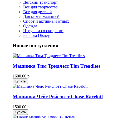
Детский транспорт
Все для творчества
Все для детской
Для мам и малышей
Спорт и активный отдых
Одежда
Игрушки со скидками
Pandora Disney
Новые поступления
Машинка Тим Тридлесс Tim Treadless
1600.00 р.
Машинка Чейс Рейслотт Chase Racelott
1500.00 р.