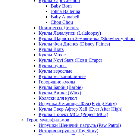
Куклы Zapf Creation
Baby Born
Jolina Ballerina
Baby Annabell
Chou Chou
Принцессы Диснея
Куклы Лалалупси (Lalaloopsy)
Куклы Шарлотта Земляничка (Strawberry Short
Куклы Феи Диснея (Disney Fairies)
Куклы Bratz
Куклы Moxie
Куклы Novi Stars (Нови Старс)
Куклы пупсы
Куклы взрослые
Куклы мягконабивные
Говорящие куклы
Куклы Барби (Barbie)
Куклы Винкс (Winx)
Коляски для кукол
Игрушка Летающая Фея (Flying Fairy)
Куклы Эвер Афтер Хай (Ever After High)
Куклы Проект МС2 (Project MC2)
Герои мультфильмов
Игрушки Щенячий патруль (Paw Patrol)
История игрушек (Toy Story)