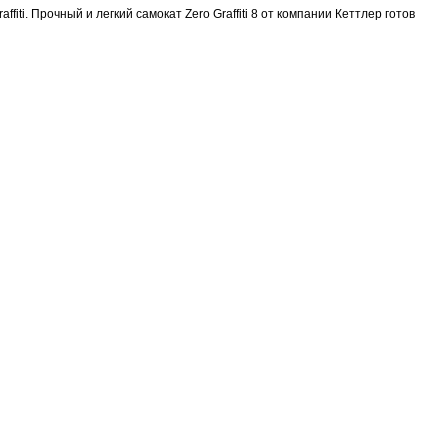
fiti. П
рочный и легкий самокат
Zero Graffiti 8
от компании Кеттлер готов