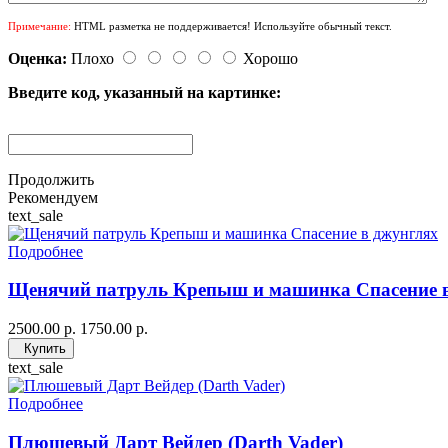
Примечание:
HTML разметка не поддерживается! Используйте обычный текст.
Оценка:
Плохо
Хорошо
Введите код, указанный на картинке:
Продолжить
Рекомендуем
text_sale
Подробнее
Щенячий патруль Крепыш и машинка Спасение 
2500.00 р.
1750.00 р.
Купить
text_sale
Подробнее
Плюшевый Дарт Вейдер (Darth Vader)