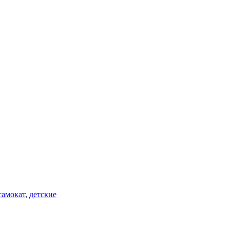
самокат
,
детские