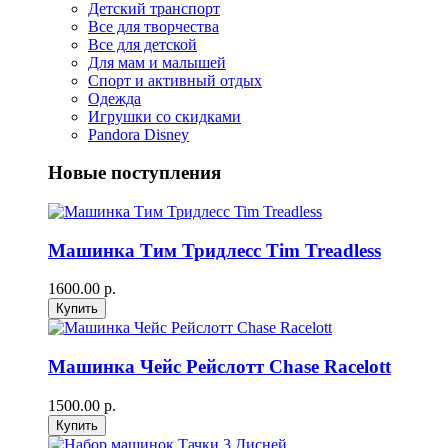
Детский транспорт
Все для творчества
Все для детской
Для мам и малышей
Спорт и активный отдых
Одежда
Игрушки со скидками
Pandora Disney
Новые поступления
Машинка Тим Тридлесс Tim Treadless
1600.00 р.
Машинка Чейс Рейслотт Chase Racelott
1500.00 р.