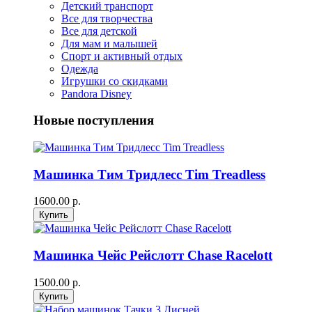
Детский транспорт
Все для творчества
Все для детской
Для мам и малышей
Спорт и активный отдых
Одежда
Игрушки со скидками
Pandora Disney
Новые поступления
Машинка Тим Тридлесс Tim Treadless
1600.00 р.
Машинка Чейс Рейслотт Chase Racelott
1500.00 р.