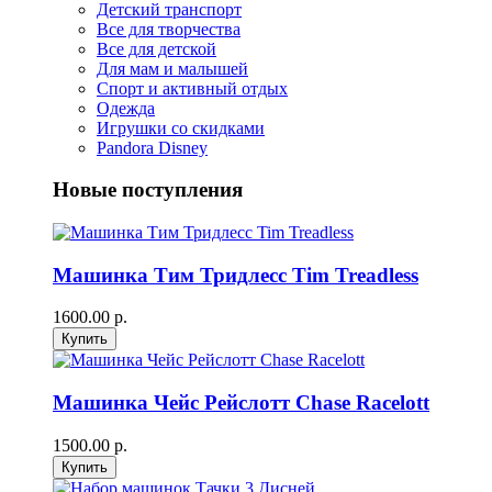
Детский транспорт
Все для творчества
Все для детской
Для мам и малышей
Спорт и активный отдых
Одежда
Игрушки со скидками
Pandora Disney
Новые поступления
Машинка Тим Тридлесс Tim Treadless
1600.00 р.
Машинка Чейс Рейслотт Chase Racelott
1500.00 р.