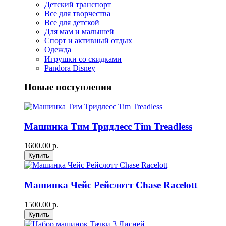
Детский транспорт
Все для творчества
Все для детской
Для мам и малышей
Спорт и активный отдых
Одежда
Игрушки со скидками
Pandora Disney
Новые поступления
Машинка Тим Тридлесс Tim Treadless
1600.00 р.
Машинка Чейс Рейслотт Chase Racelott
1500.00 р.