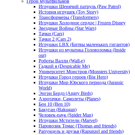
Герои мультфильмов
Игрушки Щенячий патруль (Paw Patrol)
История игрушек (Toy Story)
Трансформеры (Transformers)
Игрушки Холодное сердце | Frozen Disney
Звездные Войны (Star Wars)
Тачки (Cars)
Тачки 2 (Cars 2)
Игрушки LBX (Битвы маленьких гигантов)
Игрушки из мультика Головоломка (Inside
out)
Роботы Валли (Wall-e)
Гадкий я (Despicable Me)
Университет Монстров (Monsters University)
Игрушки Город героев (Big Hero)
Игрушки Мир Юрского периода (Jurassic
World)
Энгри Бердз (Angry Birds)
Аэротачки, Самолеты (Planes)
Бен 10 (Ben 10)
Бакуган (Bakugan)
Человек-паук (Spider Man)
Игрушки Мстители (Marvel)
Паровозик Томас (Thomas and friends)
Рапунцель и друзья (Rapunzel and friends)