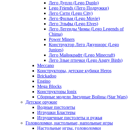
Лего Дупло (Lego Duplo)
Lego Friends (Лего Подружки)
Лего Сити (Lego City)
Лего Фильм (Lego Movie)
Лего Эльфы (Lego Elves)
Лего Легенды Чимы (Lego Legends of
Chima)
Power Miners
Конструктор Лего Джуниорс (Lego
Juniors)
Лего Майнкрафт (Lego Minecraft)
Лего Злые птички (Lego Angry Birds)
Meccano
Конструкторы, детские кубики Heros
Brickadoo
Engino
Mega Blocks
Конструкторы Ionix
Сборные модели Звездные Войны (Star Wars)
Детское оружие
Водные пистолеты
Игрушки Бластеры
Игрушечные пистолеты и ружья
Головоломки, настольные, напольные игры
Настольные игры, головоломки