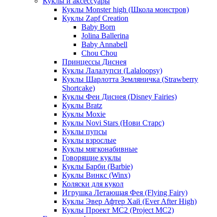
Куклы и аксессуары
Куклы Monster high (Школа монстров)
Куклы Zapf Creation
Baby Born
Jolina Ballerina
Baby Annabell
Chou Chou
Принцессы Диснея
Куклы Лалалупси (Lalaloopsy)
Куклы Шарлотта Земляничка (Strawberry
Shortcake)
Куклы Феи Диснея (Disney Fairies)
Куклы Bratz
Куклы Moxie
Куклы Novi Stars (Нови Старс)
Куклы пупсы
Куклы взрослые
Куклы мягконабивные
Говорящие куклы
Куклы Барби (Barbie)
Куклы Винкс (Winx)
Коляски для кукол
Игрушка Летающая Фея (Flying Fairy)
Куклы Эвер Афтер Хай (Ever After High)
Куклы Проект МС2 (Project MC2)