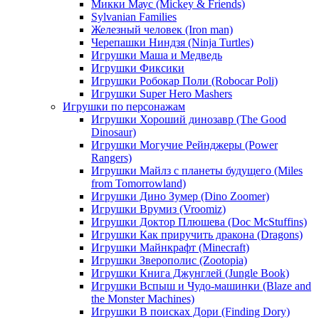
Микки Маус (Mickey & Friends)
Sylvanian Families
Железный человек (Iron man)
Черепашки Ниндзя (Ninja Turtles)
Игрушки Маша и Медведь
Игрушки Фиксики
Игрушки Робокар Поли (Robocar Poli)
Игрушки Super Hero Mashers
Игрушки по персонажам
Игрушки Хороший динозавр (The Good
Dinosaur)
Игрушки Могучие Рейнджеры (Power
Rangers)
Игрушки Майлз с планеты будущего (Miles
from Tomorrowland)
Игрушки Дино Зумер (Dino Zoomer)
Игрушки Врумиз (Vroomiz)
Игрушки Доктор Плюшева (Doc McStuffins)
Игрушки Как приручить дракона (Dragons)
Игрушки Майнкрафт (Minecraft)
Игрушки Зверополис (Zootopia)
Игрушки Книга Джунглей (Jungle Book)
Игрушки Вспыш и Чудо-машинки (Blaze and
the Monster Machines)
Игрушки В поисках Дори (Finding Dory)