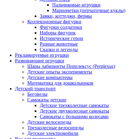
Пальчиковые игрушки
Марионетки (перчаточные куклы)
Замки, коттеджи, фермы
Коллекционные фигурки
Фигурки солдатики
Наборы фигурок
Исторические герои
Разные животные
Сказки и легенды
Рекламируемые игрушки
Развивающие игрушки
Шары лабиринты Перплексус (Perplexus)
Детские опыты эксперименты
Детские компьютеры
Математика для дошкольников
Детский транспорт
Беговелы
Самокаты детские
Детские трехколесные самокаты
Детские двухколесные самокаты
Самокаты с большими колесами
Детские велосипеды
Трехколесные велосипеды
Детские электромобили
Все для творчества