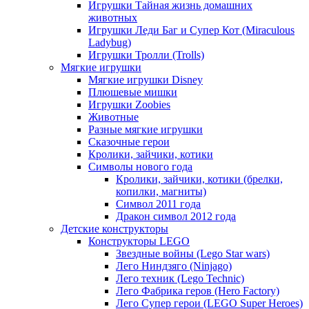
Игрушки Тайная жизнь домашних
животных
Игрушки Леди Баг и Супер Кот (Miraculous
Ladybug)
Игрушки Тролли (Trolls)
Мягкие игрушки
Мягкие игрушки Disney
Плюшевые мишки
Игрушки Zoobies
Животные
Разные мягкие игрушки
Сказочные герои
Кролики, зайчики, котики
Символы нового года
Кролики, зайчики, котики (брелки,
копилки, магниты)
Cимвол 2011 года
Дракон символ 2012 года
Детские конструкторы
Конструкторы LEGO
Звездные войны (Lego Star wars)
Лего Ниндзяго (Ninjago)
Лего техник (Lego Technic)
Лего Фабрика геров (Hero Factory)
Лего Супер герои (LEGO Super Heroes)