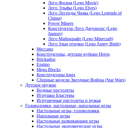
Лего Фильм (Lego Movie)
Лего Эльфы (Lego Elves)
Лего Легенды Чимы (Lego Legends of
Chima)
Power Miners
Конструктор Лего Джуниорс (Lego
Juniors)
Лего Майнкрафт (Lego Minecraft)
Лего Злые птички (Lego Angry Birds)
Meccano
Конструкторы, детские кубики Heros
Brickadoo
Engino
Mega Blocks
Конструкторы Ionix
Сборные модели Звездные Войны (Star Wars)
Детское оружие
Водные пистолеты
Игрушки Бластеры
Игрушечные пистолеты и ружья
Головоломки, настольные, напольные игры
Настольные игры, головоломки
Напольные игры
Настольные развивающие игры
Настольные экономические игры