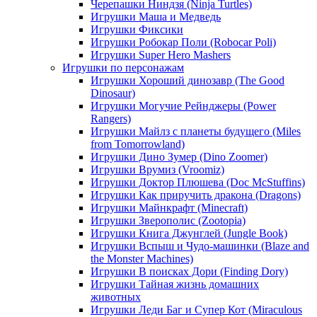
Черепашки Ниндзя (Ninja Turtles)
Игрушки Маша и Медведь
Игрушки Фиксики
Игрушки Робокар Поли (Robocar Poli)
Игрушки Super Hero Mashers
Игрушки по персонажам
Игрушки Хороший динозавр (The Good
Dinosaur)
Игрушки Могучие Рейнджеры (Power
Rangers)
Игрушки Майлз с планеты будущего (Miles
from Tomorrowland)
Игрушки Дино Зумер (Dino Zoomer)
Игрушки Врумиз (Vroomiz)
Игрушки Доктор Плюшева (Doc McStuffins)
Игрушки Как приручить дракона (Dragons)
Игрушки Майнкрафт (Minecraft)
Игрушки Зверополис (Zootopia)
Игрушки Книга Джунглей (Jungle Book)
Игрушки Вспыш и Чудо-машинки (Blaze and
the Monster Machines)
Игрушки В поисках Дори (Finding Dory)
Игрушки Тайная жизнь домашних
животных
Игрушки Леди Баг и Супер Кот (Miraculous