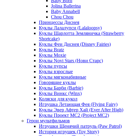
Baby Born
Jolina Ballerina
Baby Annabell
Chou Chou
Принцессы Диснея
Куклы Лалалупси (Lalaloopsy)
Куклы Шарлотта Земляничка (Strawberry
Shortcake)
Куклы Феи Диснея (Disney Fairies)
Куклы Bratz
Куклы Moxie
Куклы Novi Stars (Нови Старс)
Куклы пупсы
Куклы взрослые
Куклы мягконабивные
Говорящие куклы
Куклы Барби (Barbie)
Куклы Винкс (Winx)
Коляски для кукол
Игрушка Летающая Фея (Flying Fairy)
Куклы Эвер Афтер Хай (Ever After High)
Куклы Проект МС2 (Project MC2)
Герои мультфильмов
Игрушки Щенячий патруль (Paw Patrol)
История игрушек (Toy Story)