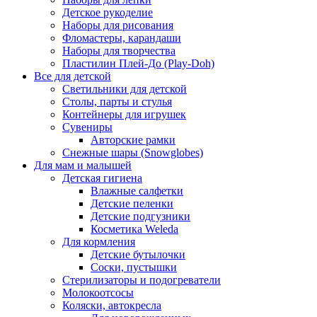
Детское рукоделие
Наборы для рисования
Фломастеры, карандаши
Наборы для творчества
Пластилин Плей-До (Play-Doh)
Все для детской
Светильники для детской
Столы, парты и стулья
Контейнеры для игрушек
Сувениры
Авторские рамки
Снежные шары (Snowglobes)
Для мам и малышей
Детская гигиена
Влажные салфетки
Детские пеленки
Детские подгузники
Косметика Weleda
Для кормления
Детские бутылочки
Соски, пустышки
Стерилизаторы и подогреватели
Молокоотсосы
Коляски, автокресла