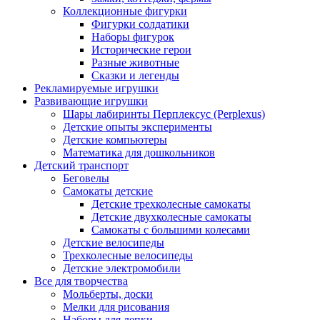
Коллекционные фигурки
Фигурки солдатики
Наборы фигурок
Исторические герои
Разные животные
Сказки и легенды
Рекламируемые игрушки
Развивающие игрушки
Шары лабиринты Перплексус (Perplexus)
Детские опыты эксперименты
Детские компьютеры
Математика для дошкольников
Детский транспорт
Беговелы
Самокаты детские
Детские трехколесные самокаты
Детские двухколесные самокаты
Самокаты с большими колесами
Детские велосипеды
Трехколесные велосипеды
Детские электромобили
Все для творчества
Мольберты, доски
Мелки для рисования
Наборы для лепки