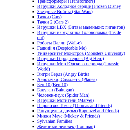
Трансформеры (Transformers)
Игрушки Холодное сердце | Frozen Disney
Звездные Войны (Star Wars)
Тачки (Cars)
Тачки 2 (Cars 2)
Игрушки LBX (Битвы маленьких гигантов)
Игрушки из мультика Головоломка (Inside
out)
Роботы Валли (Wall-e)
Гадкий я (Despicable Me)
Университет Монстров (Monsters University)
Игрушки Город героев (Big Hero)
Игрушки Мир Юрского периода (Jurassic
World)
Энгри Бердз (Angry Birds)
Аэротачки, Самолеты (Planes)
Бен 10 (Ben 10)
Бакуган (Bakugan)
Человек-паук (Spider Man)
Игрушки Мстители (Marvel)
Паровозик Томас (Thomas and friends)
Рапунцель и друзья (Rapunzel and friends)
Микки Маус (Mickey & Friends)
Sylvanian Families
Железный человек (Iron man)