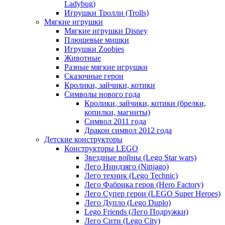
Ladybug)
Игрушки Тролли (Trolls)
Мягкие игрушки
Мягкие игрушки Disney
Плюшевые мишки
Игрушки Zoobies
Животные
Разные мягкие игрушки
Сказочные герои
Кролики, зайчики, котики
Символы нового года
Кролики, зайчики, котики (брелки,
копилки, магниты)
Cимвол 2011 года
Дракон символ 2012 года
Детские конструкторы
Конструкторы LEGO
Звездные войны (Lego Star wars)
Лего Ниндзяго (Ninjago)
Лего техник (Lego Technic)
Лего Фабрика геров (Hero Factory)
Лего Супер герои (LEGO Super Heroes)
Лего Дупло (Lego Duplo)
Lego Friends (Лего Подружки)
Лего Сити (Lego City)