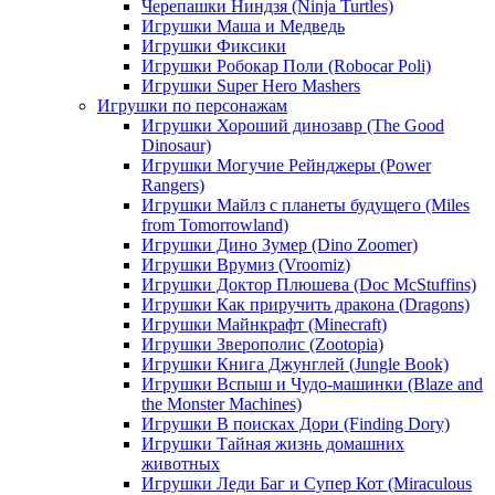
Черепашки Ниндзя (Ninja Turtles)
Игрушки Маша и Медведь
Игрушки Фиксики
Игрушки Робокар Поли (Robocar Poli)
Игрушки Super Hero Mashers
Игрушки по персонажам
Игрушки Хороший динозавр (The Good
Dinosaur)
Игрушки Могучие Рейнджеры (Power
Rangers)
Игрушки Майлз с планеты будущего (Miles
from Tomorrowland)
Игрушки Дино Зумер (Dino Zoomer)
Игрушки Врумиз (Vroomiz)
Игрушки Доктор Плюшева (Doc McStuffins)
Игрушки Как приручить дракона (Dragons)
Игрушки Майнкрафт (Minecraft)
Игрушки Зверополис (Zootopia)
Игрушки Книга Джунглей (Jungle Book)
Игрушки Вспыш и Чудо-машинки (Blaze and
the Monster Machines)
Игрушки В поисках Дори (Finding Dory)
Игрушки Тайная жизнь домашних
животных
Игрушки Леди Баг и Супер Кот (Miraculous