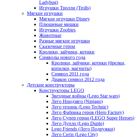
Ladybug)
Игрушки Тролли (Trolls)
Мягкие игрушки
Мягкие игрушки Disney
Плюшевые мишки
Игрушки Zoobies
Животные
Разные мягкие игрушки
Сказочные герои
Кролики, зайчики, котики
Символы нового года
Кролики, зайчики, котики (брелки,
копилки, магниты)
Cимвол 2011 года
Дракон символ 2012 года
Детские конструкторы
Конструкторы LEGO
Звездные войны (Lego Star wars)
Лего Ниндзяго (Ninjago)
Лего техник (Lego Technic)
Лего Фабрика геров (Hero Factory)
Лего Супер герои (LEGO Super Heroes)
Лего Дупло (Lego Duplo)
Lego Friends (Лего Подружки)
Лего Сити (Lego City)