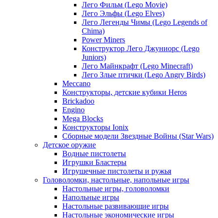
Лего Фильм (Lego Movie)
Лего Эльфы (Lego Elves)
Лего Легенды Чимы (Lego Legends of
Chima)
Power Miners
Конструктор Лего Джуниорс (Lego
Juniors)
Лего Майнкрафт (Lego Minecraft)
Лего Злые птички (Lego Angry Birds)
Meccano
Конструкторы, детские кубики Heros
Brickadoo
Engino
Mega Blocks
Конструкторы Ionix
Сборные модели Звездные Войны (Star Wars)
Детское оружие
Водные пистолеты
Игрушки Бластеры
Игрушечные пистолеты и ружья
Головоломки, настольные, напольные игры
Настольные игры, головоломки
Напольные игры
Настольные развивающие игры
Настольные экономические игры