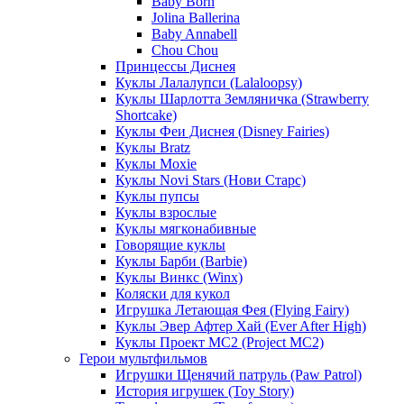
Baby Born
Jolina Ballerina
Baby Annabell
Chou Chou
Принцессы Диснея
Куклы Лалалупси (Lalaloopsy)
Куклы Шарлотта Земляничка (Strawberry
Shortcake)
Куклы Феи Диснея (Disney Fairies)
Куклы Bratz
Куклы Moxie
Куклы Novi Stars (Нови Старс)
Куклы пупсы
Куклы взрослые
Куклы мягконабивные
Говорящие куклы
Куклы Барби (Barbie)
Куклы Винкс (Winx)
Коляски для кукол
Игрушка Летающая Фея (Flying Fairy)
Куклы Эвер Афтер Хай (Ever After High)
Куклы Проект МС2 (Project MC2)
Герои мультфильмов
Игрушки Щенячий патруль (Paw Patrol)
История игрушек (Toy Story)