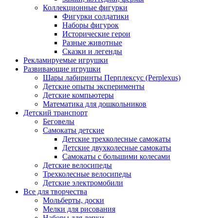
Коллекционные фигурки
Фигурки солдатики
Наборы фигурок
Исторические герои
Разные животные
Сказки и легенды
Рекламируемые игрушки
Развивающие игрушки
Шары лабиринты Перплексус (Perplexus)
Детские опыты эксперименты
Детские компьютеры
Математика для дошкольников
Детский транспорт
Беговелы
Самокаты детские
Детские трехколесные самокаты
Детские двухколесные самокаты
Самокаты с большими колесами
Детские велосипеды
Трехколесные велосипеды
Детские электромобили
Все для творчества
Мольберты, доски
Мелки для рисования
Наборы для лепки