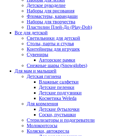
Детское рукоделие
Наборы для рисования
Фломастеры, карандаши
Наборы для творчества
Пластилин Плей-До (Play-Doh)
Все для детской
Светильники для детской
Столы, парты и стулья
Контейнеры для игрушек
Сувениры
Авторские рамки
Снежные шары (Snowglobes)
Для мам и малышей
Детская гигиена
Влажные салфетки
Детские пеленки
Детские подгузники
Косметика Weleda
Для кормления
Детские бутылочки
Соски, пустышки
Стерилизаторы и подогреватели
Молокоотсосы
Коляски, автокресла