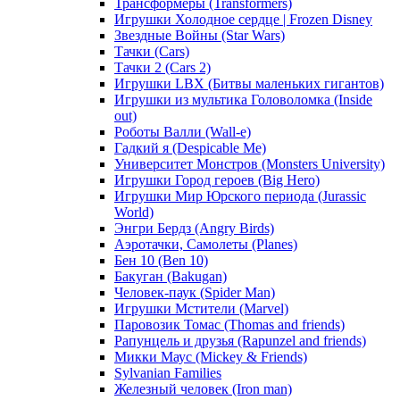
Трансформеры (Transformers)
Игрушки Холодное сердце | Frozen Disney
Звездные Войны (Star Wars)
Тачки (Cars)
Тачки 2 (Cars 2)
Игрушки LBX (Битвы маленьких гигантов)
Игрушки из мультика Головоломка (Inside
out)
Роботы Валли (Wall-e)
Гадкий я (Despicable Me)
Университет Монстров (Monsters University)
Игрушки Город героев (Big Hero)
Игрушки Мир Юрского периода (Jurassic
World)
Энгри Бердз (Angry Birds)
Аэротачки, Самолеты (Planes)
Бен 10 (Ben 10)
Бакуган (Bakugan)
Человек-паук (Spider Man)
Игрушки Мстители (Marvel)
Паровозик Томас (Thomas and friends)
Рапунцель и друзья (Rapunzel and friends)
Микки Маус (Mickey & Friends)
Sylvanian Families
Железный человек (Iron man)