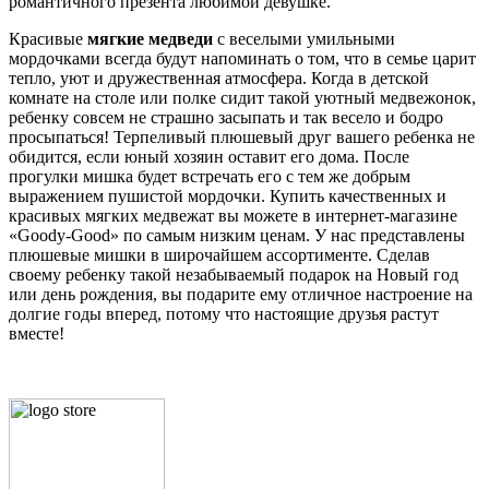
романтичного презента любимой девушке.
Красивые
мягкие медведи
с веселыми умильными
мордочками всегда будут напоминать о том, что в семье царит
тепло, уют и дружественная атмосфера. Когда в детской
комнате на столе или полке сидит такой уютный медвежонок,
ребенку совсем не страшно засыпать и так весело и бодро
просыпаться! Терпеливый плюшевый друг вашего ребенка не
обидится, если юный хозяин оставит его дома. После
прогулки мишка будет встречать его с тем же добрым
выражением пушистой мордочки. Купить качественных и
красивых мягких медвежат вы можете в интернет-магазине
«Goody-Good» по самым низким ценам. У нас представлены
плюшевые мишки в широчайшем ассортименте. Сделав
своему ребенку такой незабываемый подарок на Новый год
или день рождения, вы подарите ему отличное настроение на
долгие годы вперед, потому что настоящие друзья растут
вместе!