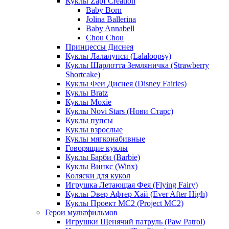
Куклы Zapf Creation
Baby Born
Jolina Ballerina
Baby Annabell
Chou Chou
Принцессы Диснея
Куклы Лалалупси (Lalaloopsy)
Куклы Шарлотта Земляничка (Strawberry
Shortcake)
Куклы Феи Диснея (Disney Fairies)
Куклы Bratz
Куклы Moxie
Куклы Novi Stars (Нови Старс)
Куклы пупсы
Куклы взрослые
Куклы мягконабивные
Говорящие куклы
Куклы Барби (Barbie)
Куклы Винкс (Winx)
Коляски для кукол
Игрушка Летающая Фея (Flying Fairy)
Куклы Эвер Афтер Хай (Ever After High)
Куклы Проект МС2 (Project MC2)
Герои мультфильмов
Игрушки Щенячий патруль (Paw Patrol)