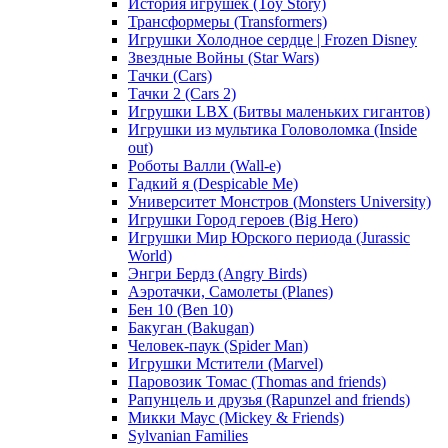
История игрушек (Toy Story)
Трансформеры (Transformers)
Игрушки Холодное сердце | Frozen Disney
Звездные Войны (Star Wars)
Тачки (Cars)
Тачки 2 (Cars 2)
Игрушки LBX (Битвы маленьких гигантов)
Игрушки из мультика Головоломка (Inside
out)
Роботы Валли (Wall-e)
Гадкий я (Despicable Me)
Университет Монстров (Monsters University)
Игрушки Город героев (Big Hero)
Игрушки Мир Юрского периода (Jurassic
World)
Энгри Бердз (Angry Birds)
Аэротачки, Самолеты (Planes)
Бен 10 (Ben 10)
Бакуган (Bakugan)
Человек-паук (Spider Man)
Игрушки Мстители (Marvel)
Паровозик Томас (Thomas and friends)
Рапунцель и друзья (Rapunzel and friends)
Микки Маус (Mickey & Friends)
Sylvanian Families