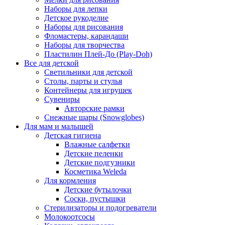
Наборы для лепки
Детское рукоделие
Наборы для рисования
Фломастеры, карандаши
Наборы для творчества
Пластилин Плей-До (Play-Doh)
Все для детской
Светильники для детской
Столы, парты и стулья
Контейнеры для игрушек
Сувениры
Авторские рамки
Снежные шары (Snowglobes)
Для мам и малышей
Детская гигиена
Влажные салфетки
Детские пеленки
Детские подгузники
Косметика Weleda
Для кормления
Детские бутылочки
Соски, пустышки
Стерилизаторы и подогреватели
Молокоотсосы