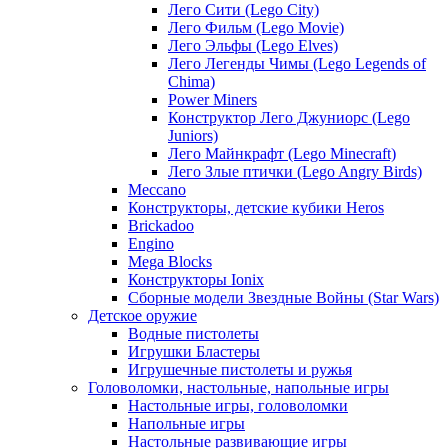
Лего Сити (Lego City)
Лего Фильм (Lego Movie)
Лего Эльфы (Lego Elves)
Лего Легенды Чимы (Lego Legends of
Chima)
Power Miners
Конструктор Лего Джуниорс (Lego
Juniors)
Лего Майнкрафт (Lego Minecraft)
Лего Злые птички (Lego Angry Birds)
Meccano
Конструкторы, детские кубики Heros
Brickadoo
Engino
Mega Blocks
Конструкторы Ionix
Сборные модели Звездные Войны (Star Wars)
Детское оружие
Водные пистолеты
Игрушки Бластеры
Игрушечные пистолеты и ружья
Головоломки, настольные, напольные игры
Настольные игры, головоломки
Напольные игры
Настольные развивающие игры