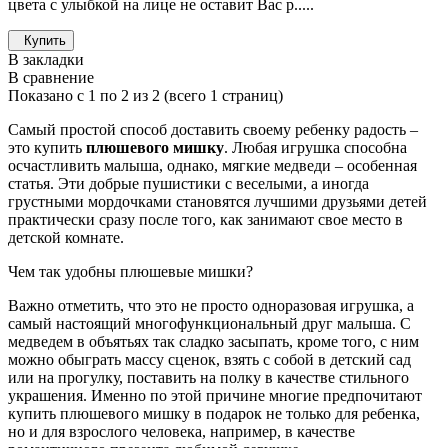
цвета с улыбкой на лице не оставит Вас р.....
Купить
В закладки
В сравнение
Показано с 1 по 2 из 2 (всего 1 страниц)
Самый простой способ доставить своему ребенку радость –
это купить
плюшевого мишку
. Любая игрушка способна
осчастливить малыша, однако, мягкие медведи – особенная
статья. Эти добрые пушистики с веселыми, а иногда
грустными мордочками становятся лучшими друзьями детей
практически сразу после того, как занимают свое место в
детской комнате.
Чем так удобны плюшевые мишки?
Важно отметить, что это не просто одноразовая игрушка, а
самый настоящий многофункциональный друг малыша. С
медведем в объятьях так сладко засыпать, кроме того, с ним
можно обыграть массу сценок, взять с собой в детский сад
или на прогулку, поставить на полку в качестве стильного
украшения. Именно по этой причине многие предпочитают
купить плюшевого мишку в подарок не только для ребенка,
но и для взрослого человека, например, в качестве