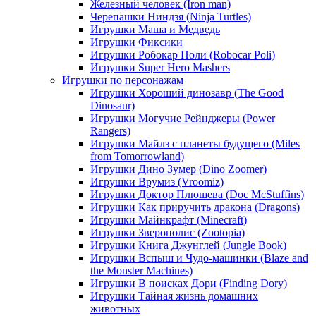
Железный человек (Iron man)
Черепашки Ниндзя (Ninja Turtles)
Игрушки Маша и Медведь
Игрушки Фиксики
Игрушки Робокар Поли (Robocar Poli)
Игрушки Super Hero Mashers
Игрушки по персонажам
Игрушки Хороший динозавр (The Good
Dinosaur)
Игрушки Могучие Рейнджеры (Power
Rangers)
Игрушки Майлз с планеты будущего (Miles
from Tomorrowland)
Игрушки Дино Зумер (Dino Zoomer)
Игрушки Врумиз (Vroomiz)
Игрушки Доктор Плюшева (Doc McStuffins)
Игрушки Как приручить дракона (Dragons)
Игрушки Майнкрафт (Minecraft)
Игрушки Зверополис (Zootopia)
Игрушки Книга Джунглей (Jungle Book)
Игрушки Вспыш и Чудо-машинки (Blaze and
the Monster Machines)
Игрушки В поисках Дори (Finding Dory)
Игрушки Тайная жизнь домашних
животных