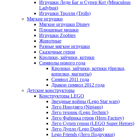
Игрушки Леди Баг и Супер Кот (Miraculous
Ladybug)
Игрушки Тролли (Trolls)
Мягкие игрушки
Мягкие игрушки Disney
Плюшевые мишки
Игрушки Zoobies
Животные
Разные мягкие игрушки
Сказочные герои
Кролики, зайчики, котики
Символы нового года
Кролики, зайчики, котики (брелки,
копилки, магниты)
Cимвол 2011 года
Дракон символ 2012 года
Детские конструкторы
Конструкторы LEGO
Звездные войны (Lego Star wars)
Лего Ниндзяго (Ninjago)
Лего техник (Lego Technic)
Лего Фабрика геров (Hero Factory)
Лего Супер герои (LEGO Super Heroes)
Лего Дупло (Lego Duplo)
Lego Friends (Лего Подружки)