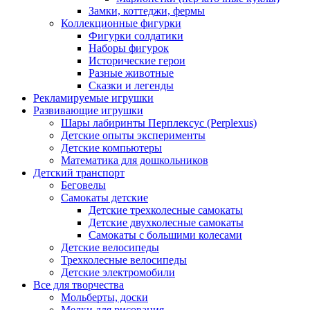
Замки, коттеджи, фермы
Коллекционные фигурки
Фигурки солдатики
Наборы фигурок
Исторические герои
Разные животные
Сказки и легенды
Рекламируемые игрушки
Развивающие игрушки
Шары лабиринты Перплексус (Perplexus)
Детские опыты эксперименты
Детские компьютеры
Математика для дошкольников
Детский транспорт
Беговелы
Самокаты детские
Детские трехколесные самокаты
Детские двухколесные самокаты
Самокаты с большими колесами
Детские велосипеды
Трехколесные велосипеды
Детские электромобили
Все для творчества
Мольберты, доски
Мелки для рисования